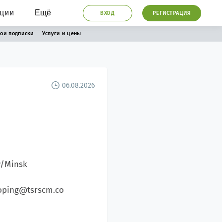
ации
Ещё
ВХОД
РЕГИСТРАЦИЯ
ои подписки
Услуги и цены
06.08.2026
w/Minsk
aoping@tsrscm.co