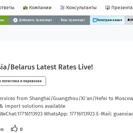
ответы
Компании
Консультанты
Презент
узы
Добавить транспорт
Ваш транспорт
Телеграм канал
🔔
М
a/Belarus Latest Rates Live!
логистика и перевозки
 services from Shanghai/Guangzhou/Xi'an/Hefei to Mosco
& import solutions available
WeChat:17716113923 WhatsApp: 17716113923 E-Mail: guanxi
ов
0