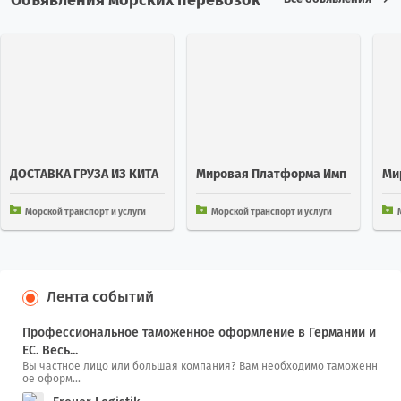
ДОСТАВКА ГРУЗА ИЗ КИТА
Мировая Платформа Имп
Ми
Я В КАЛИНИНГРАД ЧЕРЕЗ С
Орт Экспорт 252 Стран
Орт
МП
Морской транспорт и услуги
Морской транспорт и услуги
Лента событий
Профессиональное таможенное оформление в Германии и
ЕС. Весь...
Вы частное лицо или большая компания? Вам необходимо таможенн
ое оформ...