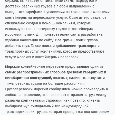
биржей, вы найдете оптимальные схемы маршрутов и
Италия
6
10
доставки различных грузов в любом направлении с
выгодными тарифами и условиями на связанные с морскими
Йемен
0
2
контейнерными перевозками услуги. Один из его разделов
специально создан в помощь компаниям, которые
Казахстан
22
25
используют транспортировку грузов в контейнерах
морскими путями. Для пользователей сайта разработана
Камбоджа
1
0
удобная навигация по сайту:
Все грузы
- поиск грузов,
добавить груз. Также поиск и
добавление транспорта
и
Камерун
1
0
транспортных услуг, компаниями, которые предоставляют
услуги морских и контейнерных перевозок.
Канада
22
64
Морские контейнерные перевозки представляют один из
самых распространенных способов доставки габаритных и
Катар
1
3
негабаритных конструкций,
опасных, наливных, сыпучих и
тяжеловесных грузов на большие расстояния.
Кения
0
3
Грузоперевозки морским сообщением можно производить в
любом направлении, что позволяет отправлять груз между
Кипр
7
19
разными континентами странами. Как правило, клиенты
выбирают мультимодальный тип международной
Китай
266
20
транспортировки грузов, которая проводится под контролем