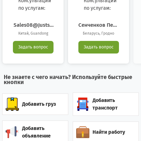
Боливия
0
1
Босния/Герцеговина
0
1
Sales08@justsu
Сенченков Петр
Pply.com.cn
Владимирович
Бразилия
42
8
Китай, Guandong
Беларусь, Гродно
Великобритания
6
9
Задать вопрос
Задать вопрос
Венгрия
2
0
Венесуэла
0
1
Не знаете с чего начать? Используйте быстрые
кнопки
Вьетнам
6
10
Добавить
Гайана
0
1
Добавить груз
транспорт
Гамбия
0
3
Добавить
Найти работу
Гана
2
5
объявление