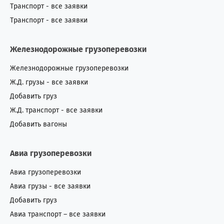
Пакистан
1
1
Транспорт - все заявки
Транспорт - все заявки
Перу
0
2
Железнодорожные грузоперевозки
Польша
4
11
Железнодорожные грузоперевозки
Португалия
1
4
Ж.Д. грузы - все заявки
Добавить груз
Россия
447
240
Ж.Д. транспорт - все заявки
Румыния
17
53
Добавить вагоны
Сан-Томе и Принсипи
0
1
Авиа грузоперевозки
Саудовская Аравия
1
4
Авиа грузоперевозки
Авиа грузы - все заявки
Северная Корея
1
0
Добавить груз
Сенегал
0
4
Авиа транспорт – все заявки