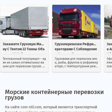
Израиль
114
65
Индия
25
13
Индонезия
1
2
Закажите Грузовую Маши
Грузоперевозки Рефриж
За
Иордания
2
31
Ну С Тентом 22 Тонны Объ
Ераторами С Соблюдение
А 
Емом 90 Кубов
М Нужных Температур
Об
Ирак
2
2
Тентованный полуприцеп – од
Грузовики для перевозка мяс
Эфф
ин из самых оптимальных ма
а, рыбы, фруктов в рефрижер
ёмн
шин для перевозки грузов. М
аторе, с температурным режи
зов
Иран
12
22
ногие клиенты выбирают име
мом Грузовые перевозки реф
ста
нно тенты из-за их удобства и
рижераторами представляют
тра
универсальности. Можно зак
собой транспортные перевоз
ине
Ирландия
4
7
азать контейнерную перевозк
ки груза в специально оборуд
ими
у тентом...
ованных хо...
Морские контейнерные перевозки
Исландия
0
2
грузов
Испания
15
15
На сайте com-stil.com, который является транспортной