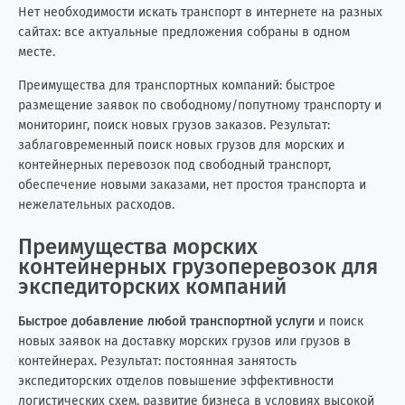
Нет необходимости искать транспорт в интернете на разных
Ливия
0
8
сайтах: все актуальные предложения собраны в одном
месте.
Литва
6
7
Преимущества для транспортных компаний: быстрое
размещение заявок по свободному/попутному транспорту и
Мавритания
0
3
мониторинг, поиск новых грузов заказов. Результат:
заблаговременный поиск новых грузов для морских и
Малайзия
15
0
контейнерных перевозок под свободный транспорт,
обеспечение новыми заказами, нет простоя транспорта и
Мальдивские о-ва
0
1
нежелательных расходов.
Мальта
0
2
Преимущества морских
контейнерных грузоперевозок для
Марокко
0
10
экспедиторских компаний
Мексика
3
14
Быстрое добавление любой транспортной услуги
и поиск
новых заявок на доставку морских грузов или грузов в
контейнерах. Результат: постоянная занятость
Мозамбик
0
1
экспедиторских отделов повышение эффективности
логистических схем, развитие бизнеса в условиях высокой
Молдова
181
421