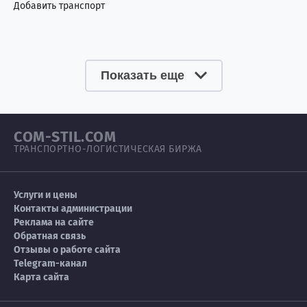
Добавить транспорт
Сербия
3
5
Сингапур
3
1
Показать еще
Сирия
0
4
Словакия
0
1
COM-STIL.COM
Словения
2
1
ТРАНСПОРТНО-ЛОГИСТИЧЕСКАЯ БИРЖА
Сомали
1
3
Услуги и цены
Судан
0
7
Контакты администрации
Реклама на сайте
Обратная связь
США
72
66
Отзывы о работе сайта
Telegram-канал
Таиланд
7
5
Карта сайта
Тайвань
8
1