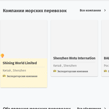
Компании морских перевозок
Все компании
Shenzhen Wotu Internation
BAL
Shining World Limited
Al Logistics Co.,Ltd
C
Китай
, Shenzhen
Ро
Китай
, Shenzhen
Экспедиторская компания
Экспедиторская компания
Объявления морских перевозок
Все объявления