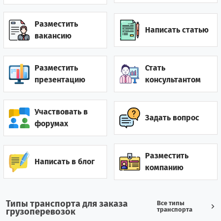
Гватемала
0
1
Разместить
Написать статью
Германия
12
10
вакансию
Гонконг
2
0
Разместить
Стать
Греция
7
12
презентацию
консультантом
Грузия
28
52
Участвовать в
Задать вопрос
Дания
2
1
форумах
Джибути
0
1
Разместить
Написать в блог
компанию
0
7
Доминиканская республика
Египет
3
19
Типы транспорта для заказа
Все типы
транспорта
грузоперевозок
Зимбабве
1
0