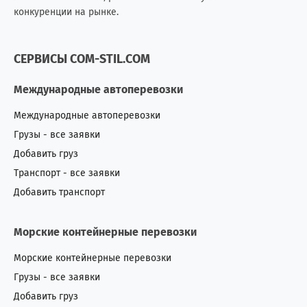
конкуренции на рынке.
Монголия
2
6
СЕРВИСЫ COM-STIL.COM
Непал
1
0
Международные автоперевозки
Нигерия
3
9
Международные автоперевозки
Нидерланды (Голландия)
7
5
Грузы - все заявки
Добавить груз
Никарагуа
0
1
Транспорт - все заявки
Новая Зеландия
2
1
Добавить транспорт
Норвегия
3
7
Морские контейнерные перевозки
О.А.Э.
42
29
Морские контейнерные перевозки
Грузы - все заявки
Оман
0
7
Добавить груз