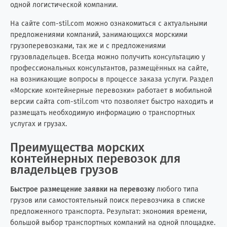
одной логистической компании.
Колумбия
1
0
На сайте com-stil.com можно ознакомиться с актуальными
Конго (Brazzaville)
0
1
предложениями компаний, занимающихся морскими
грузоперевозками, так же и с предложениями
грузовладельцев. Всегда можно получить консультацию у
Конго (Kinshasa)
0
3
профессиональных консультантов, размещённых на сайте,
на возникающие вопросы в процессе заказа услуги. Раздел
Кот-д'Ивуар
3
1
«Морские контейнерные перевозки» работает в мобильной
версии сайта com-stil.com что позволяет быстро находить и
Куба
2
6
размещать необходимую информацию о транспортных
услугах и грузах.
Кувейт
0
2
Преимущества морских
Кыргызстан
3
2
контейнерных перевозок для
владельцев грузов
Лаос
0
1
Быстрое размещение заявки на перевозку
любого типа
Латвия
3
6
грузов или самостоятельный поиск перевозчика в списке
предложенного транспорта. Результат: экономия времени,
Ливан
3
4
большой выбор транспортных компаний на одной площадке.