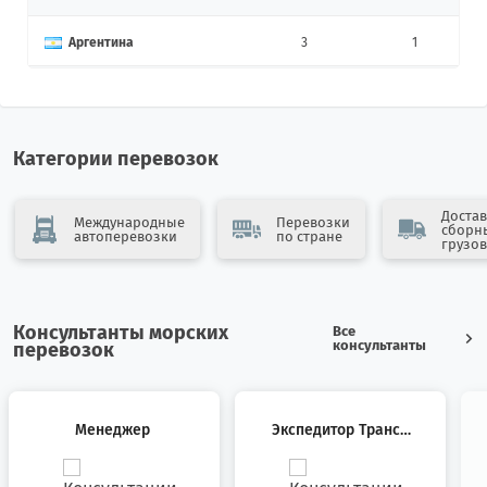
Аргентина
3
1
Армения
10
12
Афганистан
4
0
Категории перевозок
Бангладеш
0
7
Достав
Международные
Перевозки
сборн
автоперевозки
по стране
Бахрейн
0
2
грузов
Беларусь
36
24
Консультанты морских
Все
Бельгия
6
6
консультанты
перевозок
Бенин
1
1
Менеджер
Экспедитор Трансп
Болгария
6
46
Ортный