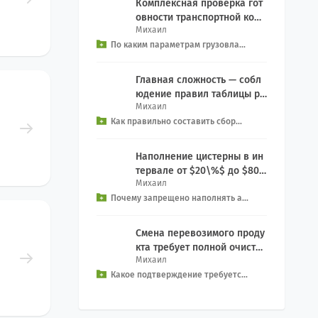
Комплексная проверка гот
овности транспортной комп
Михаил
ании включает контрольны
По каким параметрам грузовла...
й чек-лист: Прове...
Главная сложность — собл
юдение правил таблицы ра
Михаил
зделения (Segregation): За
Как правильно составить сбор...
прет на совместн...
Наполнение цистерны в ин
тервале от $20\%$ до $80\
Михаил
%$ создает смертельную уг
Почему запрещено наполнять а...
розу опрокидыван...
Смена перевозимого проду
кта требует полной очистки
Михаил
емкости: Процедура: Включ
Какое подтверждение требуетс...
ает в себя про...