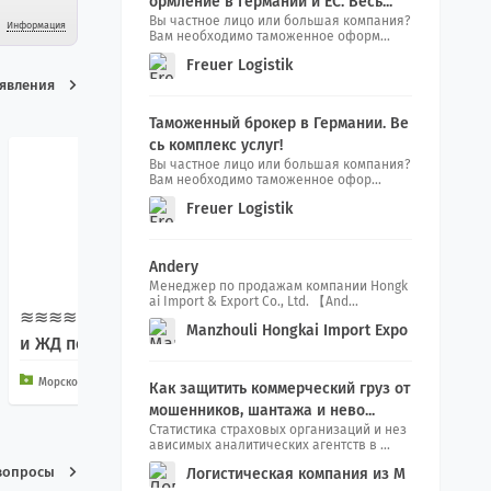
ормление в Германии и ЕС. Весь...
Вы частное лицо или большая компания?
Информация
Вам необходимо таможенное оформ...
Freuer Logistik
ъявления
Таможенный брокер в Германии. Ве
сь комплекс услуг!
Вы частное лицо или большая компания?
Вам необходимо таможенное офор...
Freuer Logistik
Andery
Менеджер по продажам компании Hongk
ai Import & Export Co., Ltd. 【And...
≋≋≋≋≋≋≋≋ Морские
Manzhouli Hongkai Import Expo
МОРСКИЕ ПЕРЕВОЗКИ И
и ЖД перевозки ≋≋≋
rt Co., Ltd.
З КИТАЯ В РОССИЮ
≋≋≋≋≋
Морской транспорт и услуги
Как защитить коммерческий груз от
Морской транспорт и услуги
мошенников, шантажа и нево...
Статистика страховых организаций и нез
ависимых аналитических агентств в ...
вопросы
Логистическая компания из М