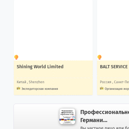
Shining World Limited
BALT SERVICE
Китай
, Shenzhen
Россия
, Санкт-П
Экспедиторская компания
Организация мор
Профессиональн
Германи...
Вы частное лицо или 