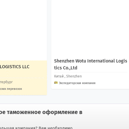
Shenzhen Wotu International Logis
 LOGISTICS LLC
tics Co.,Ltd
Китай
, Shenzhen
етербург
Экспедиторская компания
ских перевозок
ое таможенное оформление в
большая компания? Вам необходимо