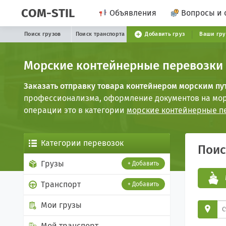
COM-STIL
Объявления
Вопросы и 
Поиск грузов
Поиск транспорта
Добавить груз
Ваши гр
Морские контейнерные перевозки
Заказать отправку товара контейнером морским пу
профессионализма, оформление документов на морс
операции это в категории
морские контейнерные п
Категории перевозок
Пои
Грузы
+ Добавить
Транспорт
+ Добавить
Мои грузы
Мой транспорт