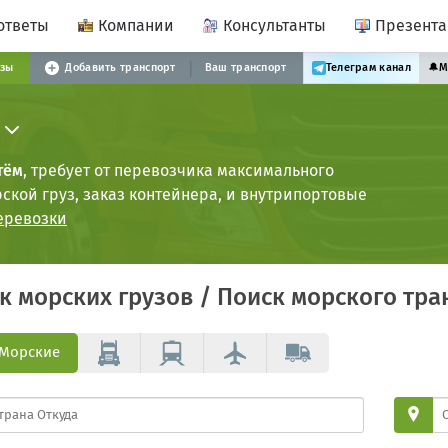
ответы
Компании
Консультанты
Презент
узы
Добавить транспорт
Ваш транспорт
Телеграм канал
🔔
М
тём
, требует от перевозчика максимального
кой груз, заказ контейнера, и внутрипортовые
еревозки
ск
морских грузов
/ Поиск
морского тра
Морские