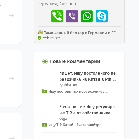
Германия, Augsburg
е
Таможенный брокер в Германии и ЕС
Информация
Новые комментарии
пишет: Ищу постоянного пе
ревозчика из Китая в РФ д
zyabbarov
ля еженедельного Добрый
Ищу постоянных перевозчиков ...
день, как связ...
Elena пишет: Ищу регулярн
ые TIRы от собственника се
Olga
рвиса на Екатеринбург из к
ищу TIR Китай - Екатеринбург...
итая, EXW We...