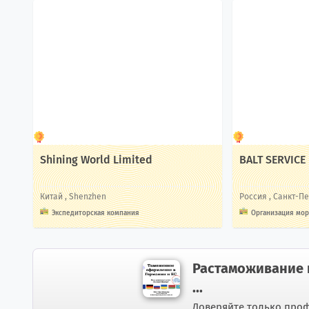
Shining World Limited
BALT SERVICE
Китай
, Shenzhen
Россия
, Санкт-П
Экспедиторская компания
Организация мор
Растаможивание 
...
Доверяйте только проф