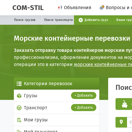
COM-STIL
Объявления
Вопросы и 
Поиск грузов
Поиск транспорта
Добавить груз
Ваши гр
Морские контейнерные перевозки
Заказать отправку товара контейнером морским пу
профессионализма, оформление документов на морс
операции это в категории
морские контейнерные п
Категории перевозок
Пои
Грузы
+ Добавить
Транспорт
+ Добавить
Мои грузы
Мой транспорт