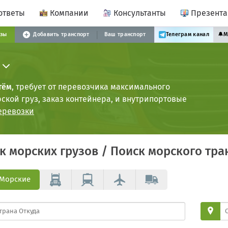
ответы
Компании
Консультанты
Презент
узы
Добавить транспорт
Ваш транспорт
Телеграм канал
🔔
М
тём
, требует от перевозчика максимального
кой груз, заказ контейнера, и внутрипортовые
еревозки
ск
морских грузов
/ Поиск
морского тра
Морские