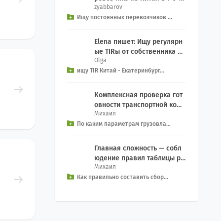
zyabbarov
ля еженедельного Добрый
Ищу постоянных перевозчиков ...
день, как связ...
Elena пишет: Ищу регулярн
ые TIRы от собственника се
Olga
рвиса на Екатеринбург из к
ищу TIR Китай - Екатеринбург...
итая, EXW We...
Комплексная проверка гот
овности транспортной комп
Михаил
ании включает контрольны
По каким параметрам грузовла...
й чек-лист: Прове...
Главная сложность — собл
юдение правил таблицы ра
Михаил
зделения (Segregation): За
Как правильно составить сбор...
прет на совместн...