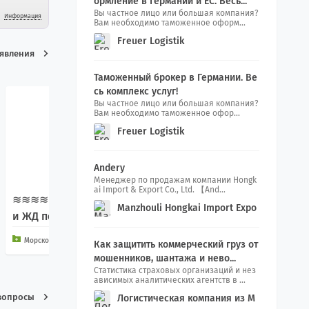
ормление в Германии и ЕС. Весь...
Вы частное лицо или большая компания?
Информация
Вам необходимо таможенное оформ...
Freuer Logistik
ъявления
Таможенный брокер в Германии. Ве
сь комплекс услуг!
Вы частное лицо или большая компания?
Вам необходимо таможенное офор...
Freuer Logistik
Andery
Менеджер по продажам компании Hongk
ai Import & Export Co., Ltd. 【And...
≋≋≋≋≋≋≋≋ Морские
Manzhouli Hongkai Import Expo
МОРСКИЕ ПЕРЕВОЗКИ И
и ЖД перевозки ≋≋≋
rt Co., Ltd.
З КИТАЯ В РОССИЮ
≋≋≋≋≋
Морской транспорт и услуги
Как защитить коммерческий груз от
Морской транспорт и услуги
мошенников, шантажа и нево...
Статистика страховых организаций и нез
ависимых аналитических агентств в ...
вопросы
Логистическая компания из М