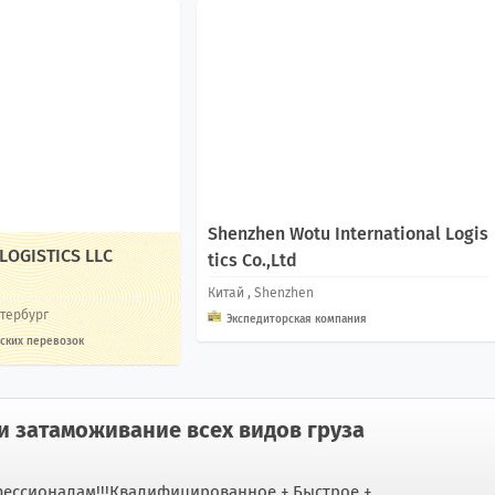
Shenzhen Wotu International Logis
 LOGISTICS LLC
tics Co.,Ltd
Китай
, Shenzhen
етербург
Экспедиторская компания
ских перевозок
и затаможивание всех видов груза
ессионалам!!!Квалифицированное + Быстрое +