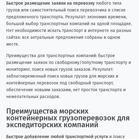
Быстрое размещение заявки на перевозку
любого типа
Латвия
3
6
грузов или самостоятельный поиск перевозчика в списке
предложенного транспорта. Результат: экономия времени,
Ливан
3
4
большой выбор транспортных компаний на одной площадке.
Нет необходимости искать транспорт в интернете на разных
Ливия
0
8
сайтах: все актуальные предложения собраны в одном
месте.
Литва
6
7
Преимущества для транспортных компаний: быстрое
размещение заявок по свободному/попутному транспорту и
Мавритания
0
3
мониторинг, поиск новых грузов заказов. Результат:
заблаговременный поиск новых грузов для морских и
Малайзия
15
0
контейнерных перевозок под свободный транспорт,
обеспечение новыми заказами, нет простоя транспорта и
Мальдивские о-ва
0
1
нежелательных расходов.
Мальта
0
2
Преимущества морских
контейнерных грузоперевозок для
Марокко
0
10
экспедиторских компаний
Мексика
3
14
Быстрое добавление любой транспортной услуги
и поиск