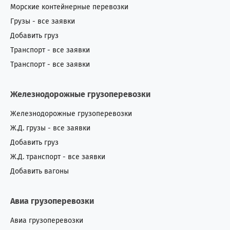
О.А.Э.
42
29
Морские контейнерные перевозки
Грузы - все заявки
Оман
0
7
Добавить груз
Пакистан
1
1
Транспорт - все заявки
Транспорт - все заявки
Перу
0
2
Железнодорожные грузоперевозки
Польша
4
11
Железнодорожные грузоперевозки
Португалия
1
4
Ж.Д. грузы - все заявки
Добавить груз
Россия
447
240
Ж.Д. транспорт - все заявки
Румыния
17
53
Добавить вагоны
Сан-Томе и Принсипи
0
1
Авиа грузоперевозки
Саудовская Аравия
1
4
Авиа грузоперевозки