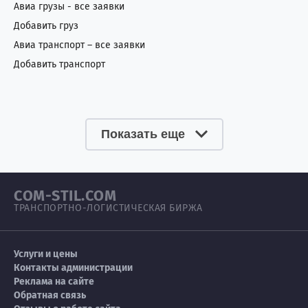
Авиа грузы - все заявки
Северная Корея
1
0
Добавить груз
Сенегал
0
4
Авиа транспорт – все заявки
Добавить транспорт
Сербия
3
5
Сингапур
3
1
Показать еще
Сирия
0
4
Словакия
0
1
COM-STIL.COM
Словения
2
1
ТРАНСПОРТНО-ЛОГИСТИЧЕСКАЯ БИРЖА
Сомали
1
3
Услуги и цены
Судан
0
7
Контакты администрации
Реклама на сайте
Обратная связь
США
72
66