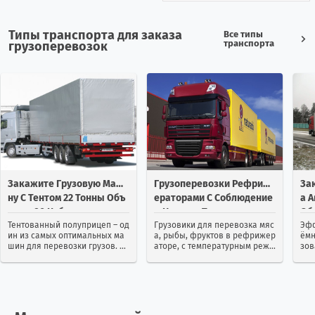
Египет
3
19
Типы транспорта для заказа
Все типы
транспорта
грузоперевозок
Зимбабве
1
0
Израиль
114
65
Индия
25
13
Индонезия
1
2
Закажите Грузовую Маши
Грузоперевозки Рефриж
За
Иордания
2
31
Ну С Тентом 22 Тонны Объ
Ераторами С Соблюдение
А 
Емом 90 Кубов
М Нужных Температур
Об
Ирак
2
2
Тентованный полуприцеп – од
Грузовики для перевозка мяс
Эфф
ин из самых оптимальных ма
а, рыбы, фруктов в рефрижер
ёмн
шин для перевозки грузов. М
аторе, с температурным режи
зов
Иран
12
22
ногие клиенты выбирают име
мом Грузовые перевозки реф
ста
нно тенты из-за их удобства и
рижераторами представляют
тра
универсальности. Можно зак
собой транспортные перевоз
ине
Ирландия
4
7
азать контейнерную перевозк
ки груза в специально оборуд
ими
у тентом...
ованных хо...