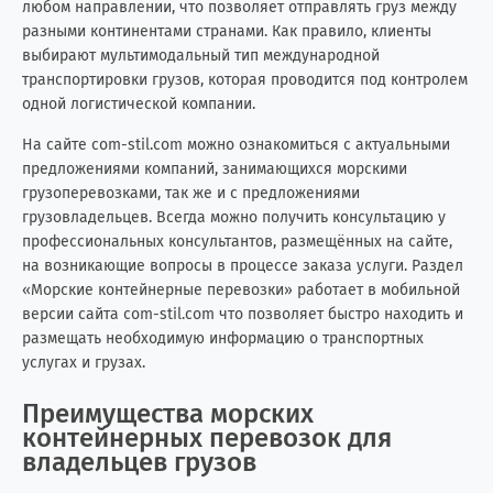
любом направлении, что позволяет отправлять груз между
Кипр
7
19
разными континентами странами. Как правило, клиенты
выбирают мультимодальный тип международной
Китай
266
20
транспортировки грузов, которая проводится под контролем
одной логистической компании.
Колумбия
1
0
На сайте com-stil.com можно ознакомиться с актуальными
Конго (Brazzaville)
0
1
предложениями компаний, занимающихся морскими
грузоперевозками, так же и с предложениями
грузовладельцев. Всегда можно получить консультацию у
Конго (Kinshasa)
0
3
профессиональных консультантов, размещённых на сайте,
на возникающие вопросы в процессе заказа услуги. Раздел
Кот-д'Ивуар
3
1
«Морские контейнерные перевозки» работает в мобильной
версии сайта com-stil.com что позволяет быстро находить и
Куба
2
6
размещать необходимую информацию о транспортных
услугах и грузах.
Кувейт
0
2
Преимущества морских
Кыргызстан
3
2
контейнерных перевозок для
владельцев грузов
Лаос
0
1