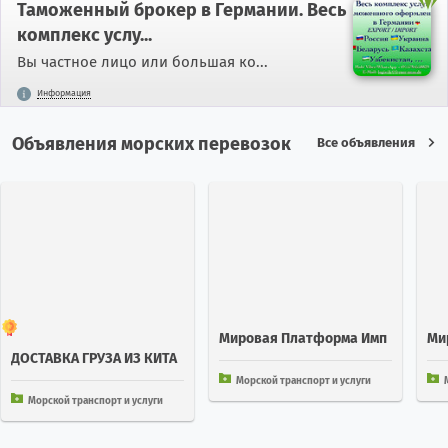
Таможенный брокер в Германии. Весь
комплекс услу...
Вы частное лицо или большая ко...
Информация
Объявления морских перевозок
Все объявления
Мировая Платформа Имп
Ми
ДОСТАВКА ГРУЗА ИЗ КИТА
Орт Экспорт 252 Стран
Орт
Я В КАЛИНИНГРАД ЧЕРЕЗ С
Морской транспорт и услуги
МП
Морской транспорт и услуги