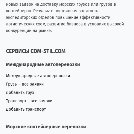
новых заявок на доставку морских грузов или грузов в
контейнерах. Результат: постоянная занятость
Мозамбик
0
1
экспедиторских отделов повышение эффективности
логистических схем, развитие бизнеса в условиях высокой
Молдова
181
421
конкуренции на рынке.
Монголия
2
6
СЕРВИСЫ COM-STIL.COM
Непал
1
0
Международные автоперевозки
Нигерия
3
9
Международные автоперевозки
Нидерланды (Голландия)
7
5
Грузы - все заявки
Добавить груз
Никарагуа
0
1
Транспорт - все заявки
Новая Зеландия
2
1
Добавить транспорт
Норвегия
3
7
Морские контейнерные перевозки