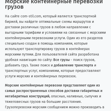
Морские контейнерные перевозки
Исландия
0
2
грузов
Испания
15
15
На сайте com-stil.com, который является транспортной
биржей, вы найдете оптимальные схемы маршрутов и
Италия
6
10
доставки различных грузов в любом направлении с
выгодными тарифами и условиями на связанные с морскими
Йемен
0
2
контейнерными перевозками услуги. Один из его разделов
специально создан в помощь компаниям, которые
Казахстан
22
25
используют транспортировку грузов в контейнерах
морскими путями. Для пользователей сайта разработана
Камбоджа
1
0
удобная навигация по сайту:
Все грузы
- поиск грузов,
добавить груз. Также поиск и
добавление транспорта
и
Камерун
1
0
транспортных услуг, компаниями, которые предоставляют
услуги морских и контейнерных перевозок.
Канада
22
64
Морские контейнерные перевозки представляют один из
самых распространенных способов доставки габаритных и
Катар
1
3
негабаритных конструкций,
опасных, наливных, сыпучих и
тяжеловесных грузов на большие расстояния.
Кения
0
3
Грузоперевозки морским сообщением можно производить в