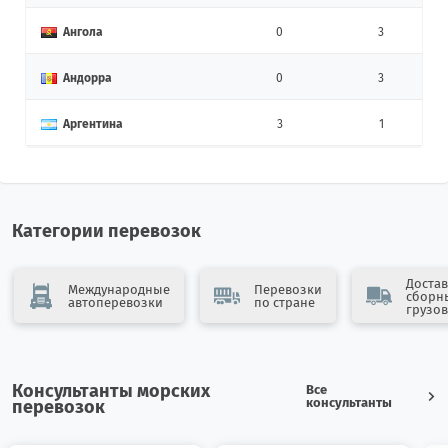
Ангола
0
3
Андорра
0
3
Аргентина
3
1
Армения
10
12
Афганистан
4
0
Категории перевозок
Бангладеш
0
7
Достав
Международные
Перевозки
сборн
автоперевозки
по стране
Бахрейн
0
2
грузов
Беларусь
36
24
Консультанты морских
Все
Бельгия
6
6
консультанты
перевозок
Бенин
1
1