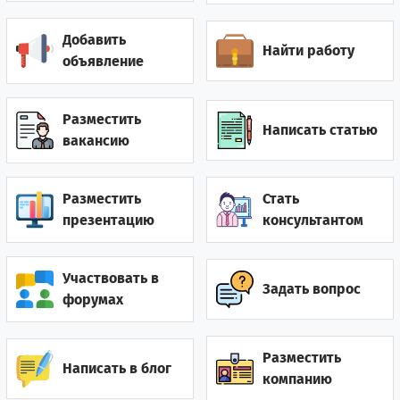
Гамбия
0
3
Добавить
Найти работу
Гана
2
5
объявление
Гватемала
0
1
Разместить
Написать статью
Германия
12
10
вакансию
Гонконг
2
0
Разместить
Стать
Греция
7
12
презентацию
консультантом
Грузия
28
52
Участвовать в
Задать вопрос
Дания
2
1
форумах
Джибути
0
1
Разместить
Написать в блог
компанию
0
7
Доминиканская республика