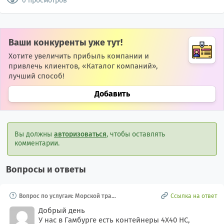
0 просмотров
Ваши конкуренты уже тут!
Хотите увеличить прибыль компании и
привлечь клиентов, «Каталог компаний»,
лучший способ!
Добавить
Вы должны
авторизоваться
, чтобы оставлять
комментарии.
Вопросы и ответы
Вопрос по услугам: Морской транс
Ссылка на ответ
порт и услуги, Морская экспедици
я и брокеры
Добрый день
У нас в Гамбурге есть контейнеры 4Х40 HC,