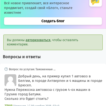
Всё новое привлекает, все интересное
продвигает, создай свой «Блог», станьте
известнее
Создать блог
Вы должны
авторизоваться
, чтобы оставлять
комментарии.
Вопросы и ответы
Вопрос по услугам: Таможенные и
складские услуги, Брокеры тамож
енные
Добрый день, на пример купил 1 автовоз в
Белгии, в городе Антверпен и 4 мащины ж городе
Брюсел.
Нужна Пережозка ажтовоза с грузом 4-ох машин в
Грузию город Батуми.
Сколько это будет стоить?
77505
(Армения, ) | 09 ноября 2018, 07:40