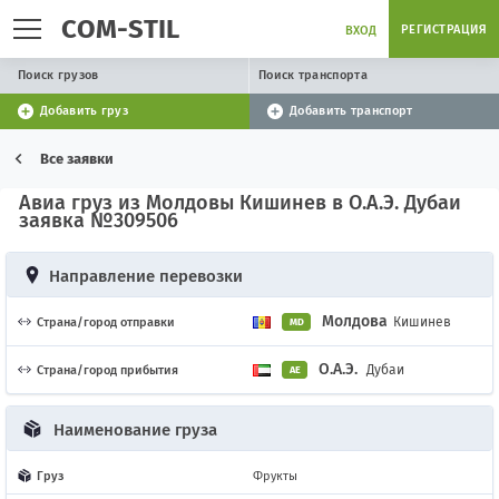
COM-STIL
РЕГИСТРАЦИЯ
ВХОД
Поиск грузов
Поиск транспорта
Добавить груз
Добавить транспорт
Все заявки
Авиа груз из Молдовы Кишинев в О.А.Э. Дубаи
заявка №309506
Направление перевозки
Молдова
Кишинев
Страна/город отправки
MD
О.А.Э.
Дубаи
Страна/город прибытия
AE
Наименование груза
Груз
Фрукты