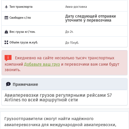
Тип транспорта
Авиа-доставка
Дату следующей отправки
Свободен с/по
уточните у перевозчика
Вес груза кг/тон.
До 2т.
Объём груза м.куб.
До 15куб.
Ежедневно на сайте несколько тысяч транспортных
компаний
Добавьте ваш груз
и перевозчики вам сами будут
звонить.
Примечание
Авиаперевозки грузов регулярными рейсами S7
Airlines по всей маршрутной сети
Грузоотправители смогут найти надёжного
авиаперевозчика для международной авиаперевозки,