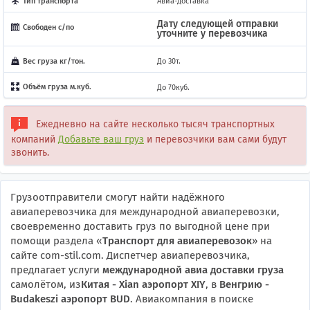
Тип транспорта
Авиа-доставка
Дату следующей отправки
Свободен с/по
уточните у перевозчика
Вес груза кг/тон.
До 30т.
Объём груза м.куб.
До 70куб.
Ежедневно на сайте несколько тысяч транспортных
компаний
Добавьте ваш груз
и перевозчики вам сами будут
звонить.
Грузоотправители смогут найти надёжного
авиаперевозчика для международной авиаперевозки,
своевременно доставить груз по выгодной цене при
помощи раздела «
Транспорт для авиаперевозок
» на
сайте com-stil.com. Диспетчер авиаперевозчика,
предлагает услуги
международной авиа доставки груза
самолётом, из
Китая - Xian аэропорт XIY
, в
Венгрию -
Budakeszi аэропорт BUD
. Авиакомпания в поиске