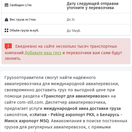
Дату следующей отправки
Свободен с/по
уточните у перевозчика
Вес груза кг/тон.
До 2т.
Объём груза м.куб.
До 10куб.
Ежедневно на сайте несколько тысяч транспортных
компаний
Добавьте ваш груз
и перевозчики вам сами будут
звонить.
Грузоотправители смогут найти надёжного
авиаперевозчика для международной авиаперевозки,
своевременно доставить груз по выгодной цене при
помощи раздела «
Транспорт для авиаперевозок
» на
сайте com-stil.com. Диспетчер авиаперевозчика,
предлагает услуги
международной авиа доставки груза
самолётом, из
Китая - Peking аэропорт PKX
, в
Беларусь -
Минск аэропорт MSQ
. Авиакомпания в поиске постоянных
грузов для регулярных авиаперевозок, с прямыми