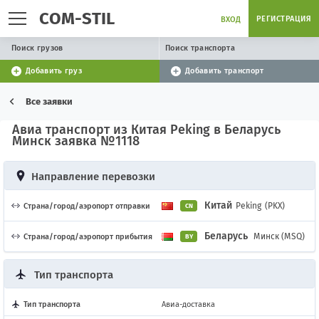
COM-STIL
РЕГИСТРАЦИЯ
ВХОД
Поиск грузов
Поиск транспорта
Добавить груз
Добавить транспорт
Все заявки
Авиа транспорт из Китая Peking в Беларусь
Минск заявка №1118
Направление перевозки
Китай
Peking
(PKX)
Страна/город/аэропорт отправки
CN
Беларусь
Минск (MSQ)
Страна/город/аэропорт прибытия
BY
Тип транспорта
Тип транспорта
Авиа-доставка