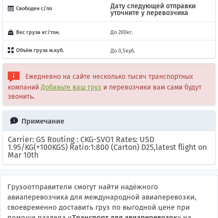
Дату следующей отправки
Свободен с/по
уточните у перевозчика
Вес груза кг/тон.
До 200кг.
Объём груза м.куб.
До 0,5куб.
Ежедневно на сайте несколько тысяч транспортных
компаний
Добавьте ваш груз
и перевозчики вам сами будут
звонить.
Примечание
Carrier: GS Routing : CKG-SVO1 Rates: USD
1.95/KG(+100KGS) Ratio:1:800 (Carton) D25,latest flight on
Mar 10th
Грузоотправители смогут найти надёжного
авиаперевозчика для международной авиаперевозки,
своевременно доставить груз по выгодной цене при
помощи раздела «
Транспорт для авиаперевозок
» на