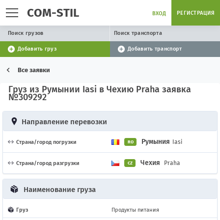
COM-STIL
РЕГИСТРАЦИЯ
ВХОД
Поиск грузов
Поиск транспорта
Добавить груз
Добавить транспорт
Все заявки
Груз из Румынии Iasi в Чехию Praha заявка
№309292
Направление перевозки
Румыния
Iasi
Страна/город погрузки
RO
Чехия
Praha
Страна/город разгрузки
CZ
Наименование груза
Груз
Продукты питания