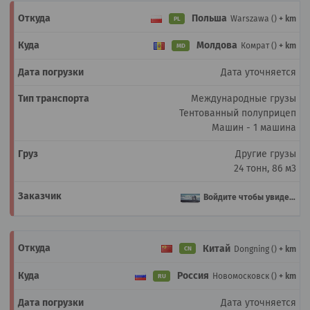
Польша
Warszawa ()
+ km
PL
Молдова
Комрат ()
+ km
MD
Дата уточняется
Международные грузы
Тентованный полуприцеп
Машин - 1 машина
Другие грузы
24 тонн, 86 м3
Войдите чтобы увидеть
Китай
Dongning ()
+ km
CN
Россия
Новомосковск ()
+ km
RU
Дата уточняется