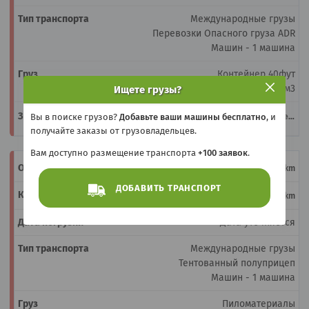
Международные грузы
Перевозки Опасного груза ADR
Машин - 1 машина
Контейнер 40фут
24 тонн, 82 м3
Ищете грузы?
Вы в поиске грузов?
Добавьте ваши машины бесплатно
, и
Войдите чтобы увидеть
получайте заказы от грузовладельцев.
Вам доступно размещение транспорта
+100 заявок
.
Польша
Koszalin ()
+ km
PL
ДОБАВИТЬ ТРАНСПОРТ
Германия
Lubeck (23554)
+ km
DE
Дата уточняется
Международные грузы
Тентованный полуприцеп
Машин - 1 машина
Пиломатериалы