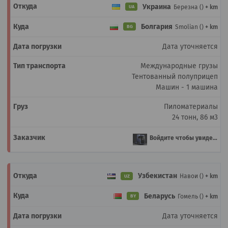
Украина
Березна ()
+ km
UA
Болгария
Smolian ()
+ km
BG
Дата уточняется
Международные грузы
Тентованный полуприцеп
Машин - 1 машина
Пиломатериалы
24 тонн, 86 м3
Войдите чтобы увидеть
Узбекистан
Навои ()
+ km
UZ
Беларусь
Гомель ()
+ km
BY
Дата уточняется