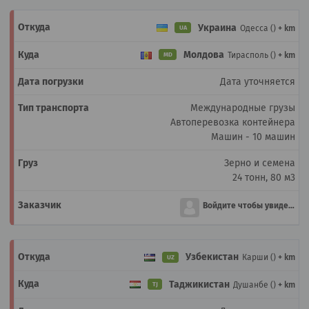
Украина
Одесса ()
+ km
UA
Молдова
Тирасполь ()
+ km
MD
Дата уточняется
Международные грузы
Автоперевозка контейнера
Машин - 10 машин
Зерно и семена
24 тонн, 80 м3
Войдите чтобы увидеть
Узбекистан
Карши ()
+ km
UZ
Таджикистан
Душанбе ()
+ km
TJ