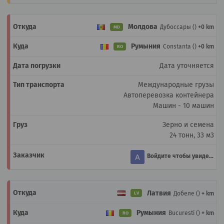
Молдова
Дубоссары ()
+0 km
MD
Румыния
Constanta ()
+0 km
RO
Дата уточняется
Международные грузы
Автоперевозка контейнера
Машин - 10 машин
Зерно и семена
24 тонн, 33 м3
Войдите чтобы увидеть
Латвия
Добеле ()
+ km
LV
Румыния
Bucuresti ()
+ km
RO