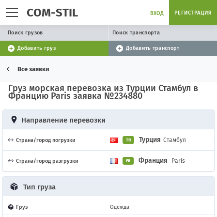
COM-STIL
РЕГИСТРАЦИЯ
ВХОД
Поиск грузов
Поиск транспорта
Добавить груз
Добавить транспорт
Все заявки
Груз морская перевозка из Турции Стамбул в
Францию Paris заявка №234880
Направление перевозки
Турция
Стамбул
Страна/город погрузки
TR
Франция
Paris
Страна/город разгрузки
FR
Тип груза
Груз
Одежда