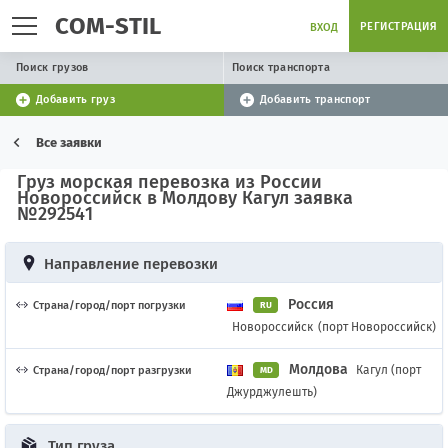
COM-STIL
РЕГИСТРАЦИЯ
ВХОД
Поиск грузов
Поиск транспорта
Добавить груз
Добавить транспорт
Все заявки
Груз морская перевозка из России
Новороссийск в Молдову Кагул заявка
№292541
Направление перевозки
Россия
Страна/город/порт погрузки
RU
Новороссийск
(порт Новороссийск)
Молдова
Кагул (порт
Страна/город/порт разгрузки
MD
Джурджулешть)
Тип груза