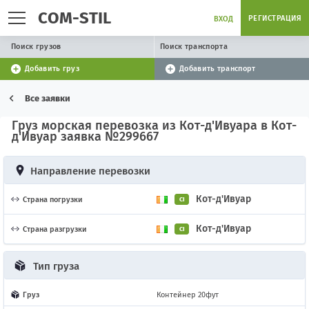
COM-STIL
РЕГИСТРАЦИЯ
ВХОД
Поиск грузов
Поиск транспорта
Добавить груз
Добавить транспорт
Все заявки
Груз морская перевозка из Кот-д'Ивуара в Кот-
д'Ивуар заявка №299667
Направление перевозки
Кот-д'Ивуар
Страна погрузки
CI
Кот-д'Ивуар
Страна разгрузки
CI
Тип груза
Груз
Контейнер 20фут