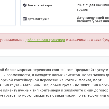
20- fut. для насыпн
Тип контейнера
грузов
Дату следующей от
Дата погрузки
уточните у заказчи
рузовладельцев
Добавьте ваш транспорт
и заказчики вам сами буд
й бирже морских перевозок com-stil.com Предлагайте услуги
ши возможности, и находите новых клиентов. Новая заявка д
 морской контейнерной перевозки из
России, Москва, порт
ы
. Тип груза - Автошины. Вес, объём груза - До 300кг.. Тип морс
ите клиенту нужный тип контейнера и заключите с ним догово
ке грузов по морю, свяжитесь с заказчиком по телефону или 