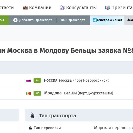
ответы
Компании
Консультанты
Презент
узы
Добавить транспорт
Ваш транспорт
Телеграм канал
🔔
М
сии Москва в Молдову Бельцы заявка №
Россия
Москва
(порт Новороссийск )
RU
Молдова
Бельцы (порт Джуржклешты)
MD
Тип транспорта
Морская перевозка
Тип перевозки