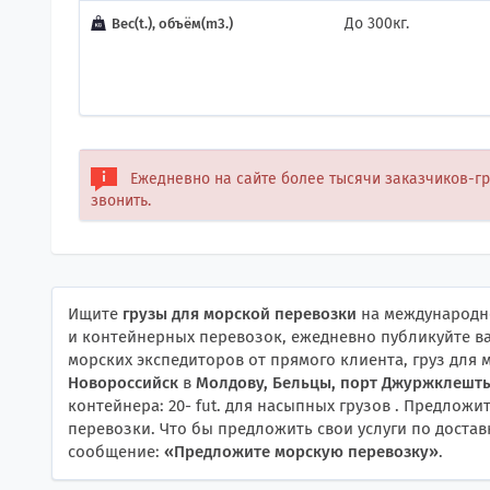
До 300кг.
Вес(t.), объём(m3.)
Ежедневно на сайте более тысячи заказчиков-г
звонить.
Ищите
грузы для морской перевозки
на международно
и контейнерных перевозок, ежедневно публикуйте ва
морских экспедиторов от прямого клиента, груз для
Новороссийск
в
Молдову, Бельцы, порт Джуржклешт
контейнера: 20- fut. для насыпных грузов . Предлож
перевозки. Что бы предложить свои услуги по достав
сообщение:
«
Предложите морскую перевозку
»
.