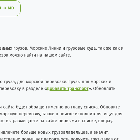
 -> MD
мых грузов. Морские Линии и грузовые суда, так же как и
озок можно найти на нашем сайте.
 груза, для морской перевозки. Грузы для морских и
 перевозку в разделе
«
Добавить транспорт
»
. Обновлять
я сайта будет обращён именно во главу списка. Обновите
морскую перевозку, также в поиске исполнителя, ищут для
ые вы размещаете на сайте первыми в списке, вверху.
ривлечете больше новых грузовладельцев, а значит,
щественно повышает вероятность получить груз-заказ от