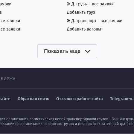
заявки
Ж.Д. грузы - все заявки
з
Добавить груз
все заявки
Ж.Д. транспорт - все заявки
все заявки
Добавить вагоны
Показать еще
 БИРЖА
сайте
Обратная связь
Отзывы о работе сайта
Telegram-к
для организации логистических цепей транспортировки грузов - Ваш инстру
ультации по организации перевозок грузов и товаров всех категорий транс