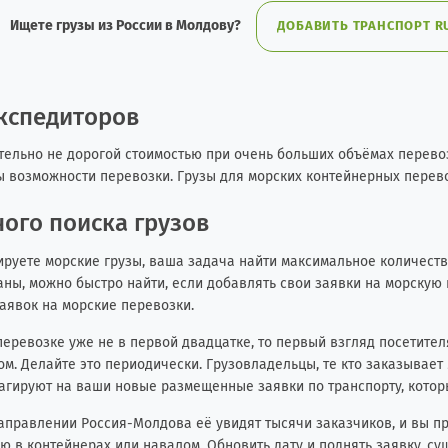
Ищете грузы из России в Молдову?
ДОБАВИТЬ ТРАНСПОРТ RU
экспедиторов
льно не дорогой стоимостью при очень больших объёмах перевози
ы возможности перевозки. Грузы для морских контейнерных перев
ого поиска грузов
ируете морские грузы, ваша задача найти максимальное количество
аны, можно быстро найти, если добавлять свои заявки на морскую
заявок на морские перевозки.
еревозке уже не в первой двадцатке, то первый взгляд посетител
м. Делайте это периодически. Грузовладельцы, те кто заказывает 
еагируют на ваши новые размещенные заявки по транспорту, котор
направлении Россия-Молдова её увидят тысячи заказчиков, и вы п
ю в контейнерах или навалом. Обновить дату и поднять заявку, су