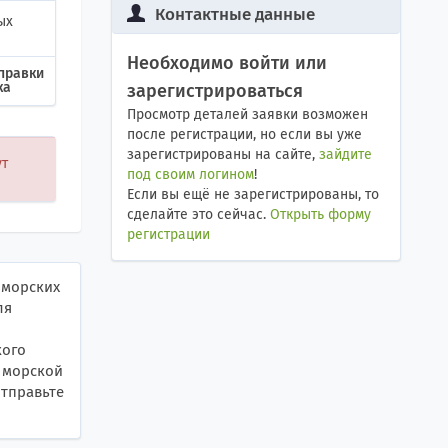
Контактные данные
ых
Необходимо войти или
правки
ка
зарегистрироваться
Просмотр деталей заявки возможен
после регистрации, но если вы уже
зарегистрированы на сайте,
зайдите
ут
под своим логином
!
Если вы ещё не зарегистрированы, то
сделайте это сейчас.
Открыть форму
регистрации
 морских
ля
кого
р морской
отправьте