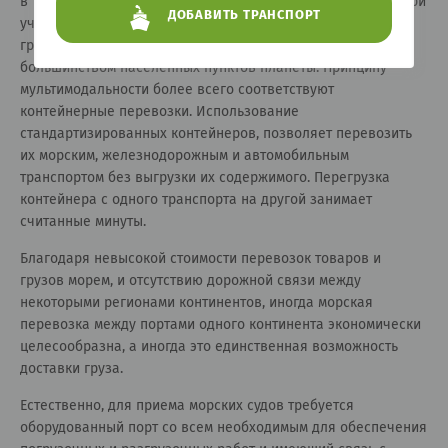
в транспортную логистику принципа мультимодальности, при
ДОБАВИТЬ ТРАНСПОРТ
участии морских перевозок можно обеспечить доставку
груза «от двери до двери» из порта в порт, между
большинством населенных пунктов планеты. Принципу
мультимодальности более всего соответствуют
контейнерные перевозки. Использование
стандартизированных контейнеров, позволяет перевозить
их морским, железнодорожным и автомобильным
транспортом без выгрузки их содержимого. Перегрузка
контейнера с одного транспорта на другой занимает
считанные минуты.
Благодаря невысокой стоимости перевозок товаров и
грузов морем, и отсутствию дорожной связи между
некоторыми регионами континентов, иногда морская
перевозка между портами одного континента экономически
целесообразна, а иногда это единственная возможность
доставки груза.
Естественно, для приема морских судов требуется
оборудованный порт со всем необходимым для обеспечения