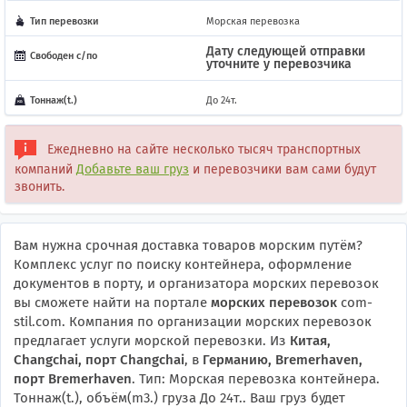
Тип перевозки
Морская перевозка
Дату следующей отправки
Свободен с/по
уточните у перевозчика
Тоннаж(t.)
До 24т.
Ежедневно на сайте несколько тысяч транспортных
компаний
Добавьте ваш груз
и перевозчики вам сами будут
звонить.
Вам нужна срочная доставка товаров морским путём?
Комплекс услуг по поиску контейнера, оформление
документов в порту, и организатора морских перевозок
вы сможете найти на портале
морских перевозок
com-
stil.com. Компания по организации морских перевозок
предлагает услуги морской перевозки. Из
Китая,
Changchai, порт Changchai
, в
Германию, Bremerhaven,
порт Bremerhaven
. Тип: Морская перевозка контейнера.
Тоннаж(t.), объём(m3.) груза До 24т.. Ваш груз будет