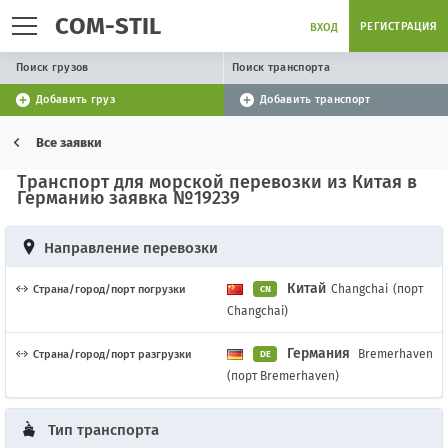
COM-STIL
РЕГИСТРАЦИЯ
ВХОД
Поиск грузов
Поиск транспорта
Добавить груз
Добавить транспорт
Все заявки
Транспорт для морской перевозки из Китая в
Германию заявка №19239
Направление перевозки
Китай
Changchai
(порт
Страна/город/порт погрузки
CN
Changchai)
Германия
Bremerhaven
Страна/город/порт разгрузки
DE
(порт Bremerhaven)
Тип транспорта