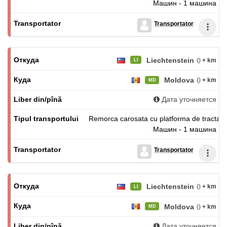
Машин - 1 машина
Transportator
Liechtenstein
()
+ km
LI
Moldova
()
+ km
MD
Дата уточняется
Remorca carosata cu platforma de tractare
Машин - 1 машина
Transportator
Liechtenstein
()
+ km
LI
Moldova
()
+ km
MD
Дата уточняется