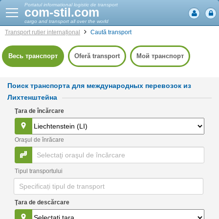
Portatul informational logistic de transport
com-stil.com
cargo and transport all over the world
Transport rutier internațional
Caută transport
Весь транспорт
Oferă transport
Мой транспорт
Поиск транспорта для международных перевозок из
Лихтенштейна
Ţara de încărcare
Oraşul de înrăcare
Tipul transportului
Ţara de descărcare