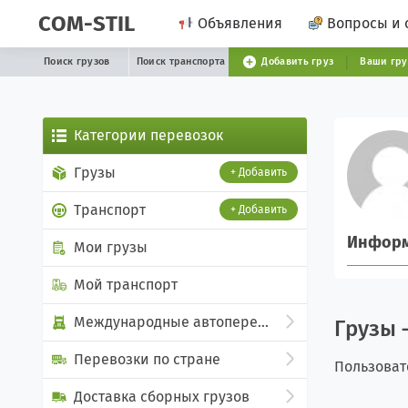
COM-STIL
Объявления
Вопросы и 
Поиск грузов
Поиск транспорта
Добавить груз
Ваши гр
Категории перевозок
Грузы
+ Добавить
Транспорт
+ Добавить
Инфор
Мои грузы
Мой транспорт
Международные автоперевозки
Грузы —
Перевозки по стране
Пользоват
Доставка сборных грузов