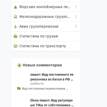
Морские контейнерные перевозки
Железнодорожные грузоперевозки
Авиа грузоперевозки
Статистика по грузам
Статистика по транспорту
Новые комментарии
пишет: Ищу постоянного пе
ревозчика из Китая в РФ дл
zyabbarov
я еженедельного Добрый д
Ищу постоянных перевозчиков ...
ень, как связ...
Elena пишет: Ищу регулярн
ые TIRы от собственника с