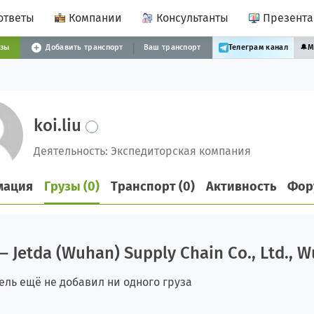
ответы
Компании
Консультанты
Презент
узы
Добавить транспорт
Ваш транспорт
Телеграм канал
🔔
М
koi.liu
Деятельность: Экспедиторская компания
мация
Грузы (0)
Транспорт (0)
Активность
Фор
 Jetda (Wuhan) Supply Chain Co., Ltd., 
ель ещё не добавил ни одного груза