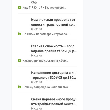
Olga
ервиса на Екатеринбург из
ищу TIR Китай - Екатеринбург...
китая, EXW We...
Комплексная проверка гот
овности транспортной ком
Михаил
пании включает контрольн
По каким параметрам грузовла...
ый чек-лист: Прове...
Главная сложность — собл
юдение правил таблицы ра
Михаил
зделения (Segregation): Зап
Как правильно составить сбор...
рет на совместн...
Наполнение цистерны в ин
тервале от $20\%$ до $80\
Михаил
%$ создает смертельную уг
Почему запрещено наполнять а...
розу опрокидыван...
Смена перевозимого проду
кта требует полной очистк
Михаил
и емкости: Процедура: Вкл