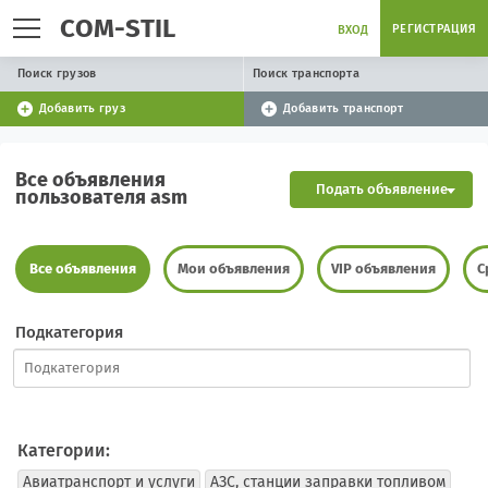
COM-STIL
РЕГИСТРАЦИЯ
ВХОД
Поиск грузов
Поиск транспорта
Добавить груз
Добавить транспорт
Все объявления
Подать объявление
пользователя asm
Все объявления
Мои объявления
VIP объявления
С
Подкатегория
Категории:
Авиатранспорт и услуги
АЗС, станции заправки топливом