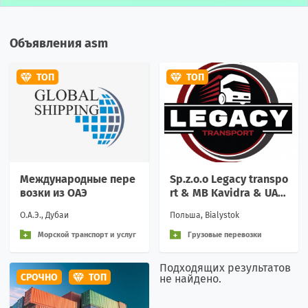
Объявления asm
ТОП
ТОП
Международные пере
Sp.z.o.o Legacy transpo
возки из ОАЭ
rt & MB Kavidra & UAB
Legacy transport EU
О.А.Э., Дубаи
Польша, Bialystok
Морской транспорт и услуг
Грузовые перевозки
и
Подходящих результатов
СРОЧНО
ТОП
не найдено.