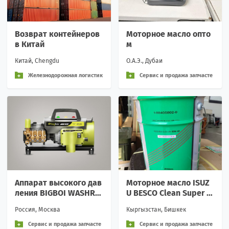
Возврат контейнеров
Моторное масло опто
в Китай
м
Китай, Chengdu
О.А.Э., Дубаи
Железнодорожная логистик
Сервис и продажа запчасте
а и перевозки
й
Аппарат высокого дав
Моторное масло ISUZ
ления BIGBOI WASHRP
U BESCO Clean Super 1
RO
0W-40 DH-2
Россия, Москва
Кыргызстан, Бишкек
Сервис и продажа запчасте
Сервис и продажа запчасте