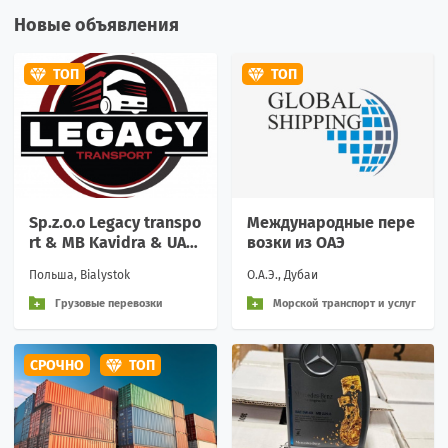
Новые объявления
ТОП
ТОП
Sp.z.o.o Legacy transpo
Международные пере
rt & MB Kavidra & UAB
возки из ОАЭ
Legacy transport EU
Польша, Bialystok
О.А.Э., Дубаи
Грузовые перевозки
Морской транспорт и услуг
и
СРОЧНО
ТОП