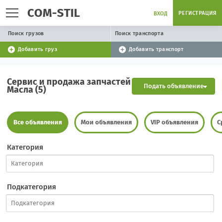
COM-STIL
РЕГИСТРАЦИЯ
ВХОД
Поиск грузов
Поиск транспорта
Добавить груз
Добавить транспорт
Сервис и продажа запчастей
Подать объявление
Масла (5)
Все объявления
Мои объявления
VIP объявления
С
Категория
Подкатегория