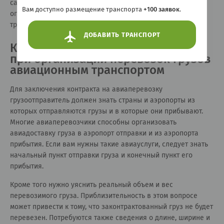
самолетами на перевозки накладываются жесткие
Вам доступно размещение транспорта
+100 заявок
.
ограничения в соответствии с законодательством и
требованиями самой авиакомпании-перевозчика.
ДОБАВИТЬ ТРАНСПОРТ
Какие сведения следует уяснить
при организации перевозок грузов
авиационным транспортом
Для заключения контракта на авиаперевозку
грузоотправитель должен знать страны и аэропорты из
которых отправляются грузы и в которые они прибывают.
Многие авиаперевозчики способны организовать
авиадоставку груза в аэропорт отправки и из аэропорта
прибытия. Если вам нужны такие авиауслуги, следует знать
начальный пункт отправки груза и конечный пункт его
прибытия.
Кроме того нужно уяснить реальный объем и вес
перевозимого груза. Приблизительность в этом вопросе
может привести к тому, что законтрактованный груз не будет
перевезен. Потребуются также сведения о длине, ширине и