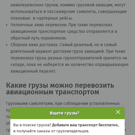
авиаперевозках грузов, помимо грузовой авиации, могут
использоваться и пассажирские самолеты, совершающие
плановые и чартерные рейсы.
Челночные авиа перевозки. При таких перевозках
авиационное транспортное средство отправляется в
обратный путь порожняком.
Сборная авиа доставка. Самый дешевый, но и самый
длительный вариант доставки груза авиацией. При таких
перевозках грузы разных грузоотправителей хранятся на
складе, пока не наберется их количество оправдывающее
авиационный перелет.
Какие грузы можно перевозить
авиационным транспортом
Грузовыми самолетами, при соблюдении установленных
правил авиаперевозок, можно отправлять любые грузы, в
Ищете грузы?
том числе и опасные. Главное чтобы грузоподъемность и
объем грузового отсека самолета позволял перевезти ваш
Вы в поиске грузов?
Добавьте ваш транспорт бесплатно
,
груз. При попутных авиаперевозках грузов пассажирскими
и получайте заказы от грузовладельцев.