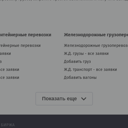
онтейнерные перевозки
Железнодорожные грузопер
тейнерные перевозки
Железнодорожные грузоперевоз
заявки
Ж.Д. грузы - все заявки
з
Добавить груз
все заявки
Ж.Д. транспорт - все заявки
все заявки
Добавить вагоны
Показать еще
 БИРЖА