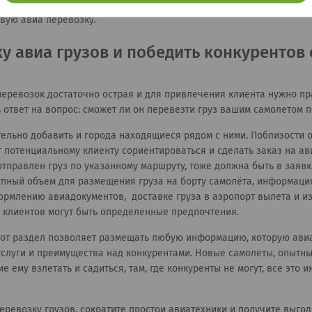
 регулярно изучают страницу заявок авиа компаний, владельцев г
овую авиа перевозку.
ку авиа грузов и победить конкурентов
ревозок достаточно острая и для привлечения клиента нужно пр
 ответ на вопрос: сможет ли он перевезти груз вашим самолетом п
тельно добавить и города находящиеся рядом с ними. Поблизости 
потенциальному клиенту сориентироваться и сделать заказ на ави
тправлен груз по указанному маршруту, тоже должна быть в заявк
тупный объем для размещения груза на борту самолёта, информация
рмлению авиадокументов, доставке груза в аэропорт вылета и из аэ
у клиентов могут быть определенные предпочтения.
тот раздел позволяет размещать любую информацию, которую авиа
услуги и преимущества над конкурентами. Новые самолеты, опытны
ему взлетать и садиться, там, где конкуренты не могут, все это 
еревозку грузов, сократите простои авиатехники и получите выгод