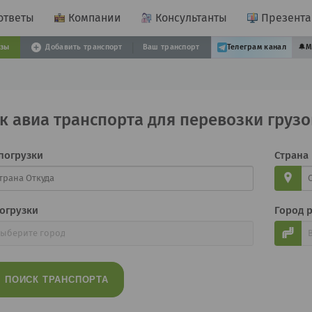
ответы
Компании
Консультанты
Презент
узы
Добавить транспорт
Ваш транспорт
Телеграм канал
🔔
М
к авиа транспорта для перевозки грузо
погрузки
Страна
огрузки
Город 
ПОИСК
ТРАНСПОРТА