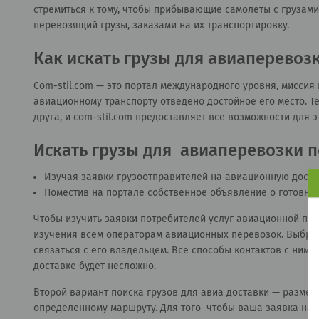
стремиться к тому, чтобы прибывающие самолеты с грузами
перевозящий грузы, заказами на их транспортировку.
Как искать грузы для авиаперевоз
Сom-stil.com — это портал международного уровня, миссия 
авиационному транспорту отведено достойное его место. Те
друга, и сom-stil.com предоставляет все возможности для э
Искать грузы для авиаперевозки п
Изучая заявки грузоотправителей на авиационную достав
Поместив на портале собственное объявление о готовно
Чтобы изучить заявки потребителей услуг авиационной пер
изучения всем операторам авиационных перевозок. Выбрав
связаться с его владельцем. Все способы контактов с ним
доставке будет несложно.
Второй вариант поиска грузов для авиа доставки — разме
определенному маршруту. Для того чтобы ваша заявка на а