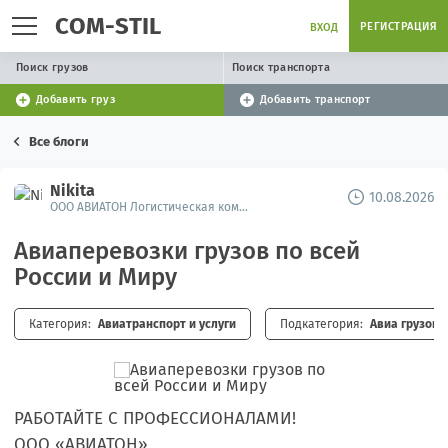
COM-STIL
РЕГИСТРАЦИЯ
ВХОД
Поиск грузов
Поиск транспорта
Добавить груз
Добавить транспорт
Все блоги
Nikita
10.08.2026
ООО АВИАТОН Логистическая компания
Авиаперевозки грузов по всей
России и Миру
Категория:
Авиатранспорт и услуги
Подкатегория:
Авиа грузоп
РАБОТАЙТЕ С ПРОФЕССИОНАЛАМИ!
ООО «АВИАТОН»