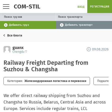
COM-STIL
РЕГИСТРАЦИЯ
ВХОД
Поиск грузов
Поиск транспорта
Добавить груз
Добавить транспорт
Все блоги
guanx
09.08.2026
Chengdu T
Railway Freight Departing from
Suzhou & Changsha
Категория:
Железнодорожная логистика и перевозки
Подкатего
We offer direct railway shipping from Suzhou and
Changsha to Russia, Belarus, Central Asia and across
Europe. Services include regular trains, LCL