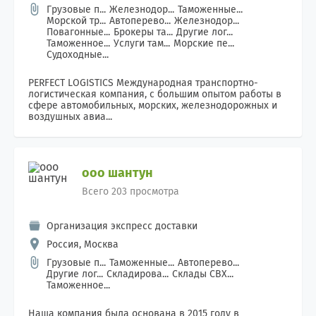
Грузовые п...
Железнодор...
Таможенные...
Морской тр...
Автоперево...
Железнодор...
Повагонные...
Брокеры та...
Другие лог...
Таможенное...
Услуги там...
Морские пе...
Судоходные...
PERFECT LOGISTICS Международная транспортно-
логистическая компания, с большим опытом работы в
сфере автомобильных, морских, железнодорожных и
воздушных авиа...
ооо шантун
Всего 203 просмотра
Организация экспресс доставки
Россия, Москва
Грузовые п...
Таможенные...
Автоперево...
Другие лог...
Складирова...
Склады СВХ...
Таможенное...
Наша компания была основана в 2015 году в