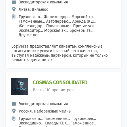
Экспедиторская компания
Литва, Вильнюс
Грузовые п...
Железнодор...
Морской тр...
Таможенные...
Автоперево...
Аренда Ж.Д...
Железнодор...
Повагонные...
Прочие усл...
Экспедитор...
Морская эк...
Брокеры та...
Другие лог...
Logiversa предоставляет клиентам комплексные
логистические услуги высочайшего качества,
выступая надёжным партнёром, который не только
решает задачи, но и с...
COSMAS CONSOLIDATED
Всего 110 просмотров
Экспедиторская компания
Россия, Набережные Челны
Грузовые п...
Таможенные...
Грузоперев...
Экспедицио...
Склады СВХ...
Таможенное...