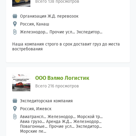
Всего 138 просмотров
Организация Ж.Д. перевозок
Россия, Канаш
Железнодор...
Прочие усл...
Экспедитор...
Наша компания строго в срок доставит груз до места
востребования
ООО Вэлмо Логистик
Всего 216 просмотров
Экспедиторская компания
Россия, Ижевск
Авиатрансп...
Железнодор...
Морской тр...
Авиа грузо...
Аренда Ж.Д...
Железнодор...
Повагонные...
Прочие усл...
Экспедитор...
Морские пе...