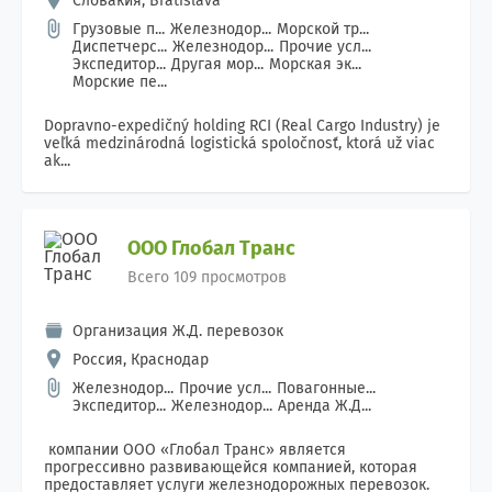
Словакия, Bratislava
Грузовые п...
Железнодор...
Морской тр...
Диспетчерс...
Железнодор...
Прочие усл...
Экспедитор...
Другая мор...
Морская эк...
Морские пе...
Dopravno-expedičný holding RCI (Real Cargo Industry) je
veľká medzinárodná logistická spoločnosť, ktorá už viac
ak...
ООО Глобал Транс
Всего 109 просмотров
Организация Ж.Д. перевозок
Россия, Краснодар
Железнодор...
Прочие усл...
Повагонные...
Экспедитор...
Железнодор...
Аренда Ж.Д...
компании ООО «Глобал Транс» является
прогрессивно развивающейся компанией, которая
предоставляет услуги железнодорожных перевозок.