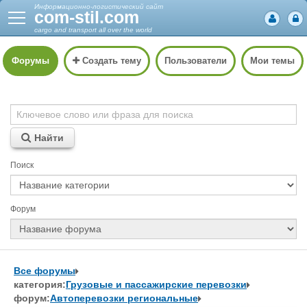
Информационно-логистический сайт
com-stil.com
cargo and transport all over the world
Форумы
Создать тему
Пользователи
Мои темы
Найти
Поиск
Форум
Все форумы
категория:
Грузовые и пассажирские перевозки
форум:
Автоперевозки региональные