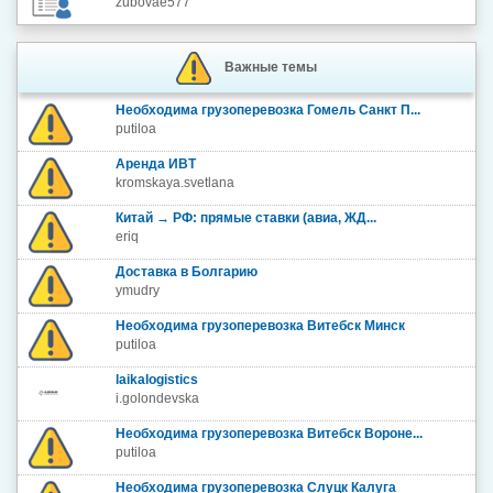
zubovae577
Важные темы
Необходима грузоперевозка Гомель Санкт П...
putiloa
Аренда ИВТ
kromskaya.svetlana
Китай → РФ: прямые ставки (авиа, ЖД...
eriq
Доставка в Болгарию
ymudry
Необходима грузоперевозка Витебск Минск
putiloa
laikalogistics
i.golondevska
Необходима грузоперевозка Витебск Вороне...
putiloa
Необходима грузоперевозка Слуцк Калуга