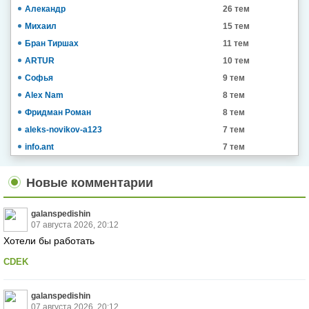
Алекандр
26 тем
Михаил
15 тем
Бран Тиршах
11 тем
ARTUR
10 тем
Софья
9 тем
Alex Nam
8 тем
Фридман Роман
8 тем
aleks-novikov-a123
7 тем
info.ant
7 тем
Новые комментарии
galanspedishin
07 августа 2026, 20:12
Хотели бы работать
CDEK
galanspedishin
07 августа 2026, 20:12