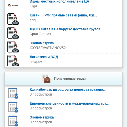
Ищем местных исполнителей в ЦА
Olga
Китай → РФ: прямые ставки (авиа, ЖД...
eriq
ЖД из Китая в Беларусь: доставка грузов,...
Бран Тиршах
Эконометрика
IGORSEVASTIANOV52
Логистика и ВЭД
aklapov
Популярные темы
Как избежать штрафов за перегруз грузово...
0 просмотров
Европейские ценности в международных гру...
0 просмотров
Эконометрика
0 просмотров