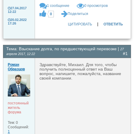
1
сообщение
0 просмотров
27.04.2017
12:22
Поделиться
0
20.02.2022
|
17:26
ЦИТИРОВАТЬ
ОТВЕТИТЬ
Тема: Взыскание долга, по предшествующей перевозке |
27
#1
апреля 2017, 12:22
Здравствуйте, Михаил. Для того, чтобы
Роман
получить полноценный ответ на Ваш
Образцов
вопрос, напишите, пожалуйста, название
своей компании.
постоянный
житель
форума
Тем: 0
Сообщений:
1