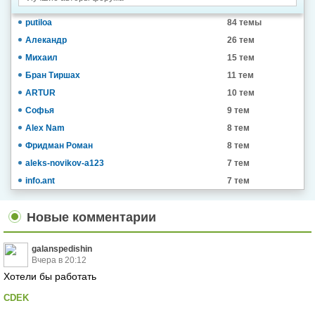
putiloa
84 темы
Алекандр
26 тем
Михаил
15 тем
Бран Тиршах
11 тем
ARTUR
10 тем
Софья
9 тем
Alex Nam
8 тем
Фридман Роман
8 тем
aleks-novikov-a123
7 тем
info.ant
7 тем
Новые комментарии
galanspedishin
Вчера в 20:12
Хотели бы работать
CDEK