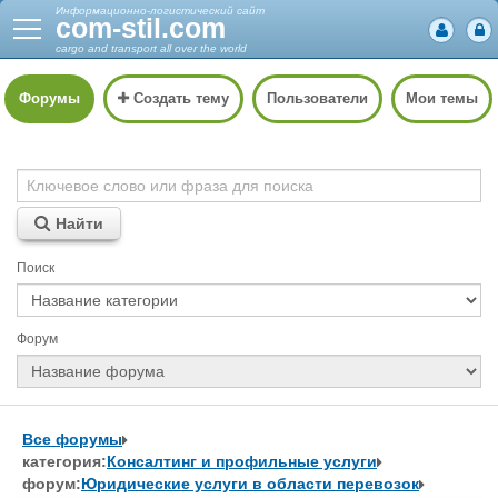
Информационно-логистический сайт
com-stil.com
cargo and transport all over the world
Форумы
Создать тему
Пользователи
Мои темы
Найти
Поиск
Форум
Все форумы
категория:
Консалтинг и профильные услуги
форум:
Юридические услуги в области перевозок