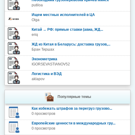
Необходима грузоперевозка Кричев Минск
putiloa
Ищем местных исполнителей в ЦА
Olga
Китай → РФ: прямые ставки (авиа, ЖД...
eriq
ЖД из Китая в Беларусь: доставка грузов,...
Бран Тиршах
Эконометрика
IGORSEVASTIANOV52
Логистика и ВЭД
aklapov
Популярные темы
Как избежать штрафов за перегруз грузово...
0 просмотров
Европейские ценности в международных гру...
0 просмотров