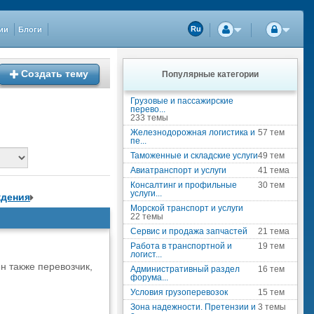
ии
Блоги
Ru
Создать тему
Популярные категории
Грузовые и пассажирские
перево...
233 темы
Железнодорожная логистика и
57 тем
пе...
Таможенные и складские услуги
49 тем
Авиатранспорт и услуги
41 тема
Консалтинг и профильные
30 тем
услуги...
ждения
Морской транспорт и услуги
22 темы
Сервис и продажа запчастей
21 тема
Работа в транспортной и
19 тем
логист...
н также перевозчик,
Административный раздел
16 тем
форума...
Условия грузоперевозок
15 тем
Зона надежности. Претензии и
3 темы