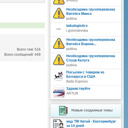
ymudry
Необходима грузоперевозка
Витебск Минск
putiloa
laikalogistics
i.golondevska
Необходима грузоперевозка
Витебск Вороне...
putiloa
Всего тем: 516
Всего сообщений: 449
Необходима грузоперевозка
Слуцк Калуга
putiloa
Посылки с товаром из
Беларуси в США
Balto Express
Здравствуйте
ARTUR
Новые созданные темы
ищу TIR Китай - Екатеринбург
за 14 дней