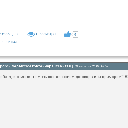
2
сообщения
0 просмотров
0
оделиться
рской перевозки контейнера из Китая |
19 августа 2019, 16:57
ребята, кто может помочь составлением договора или примером? Ю