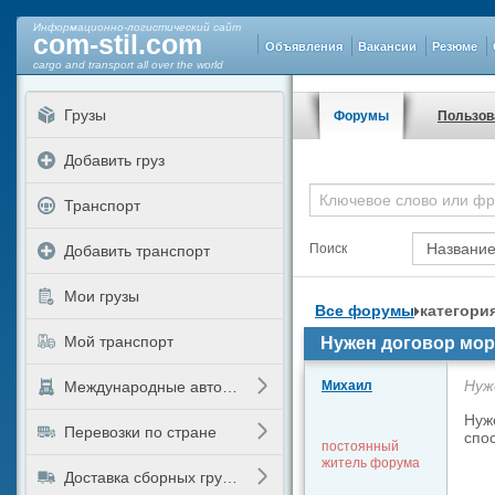
Информационно-логистический сайт
com-stil.com
Объявления
Вакансии
Резюме
cargo and transport all over the world
Грузы
Форумы
Пользов
Добавить груз
Транспорт
Поиск
Добавить транспорт
Мои грузы
Все форумы
категори
Мой транспорт
Нужен договор мор
Нуж
Международные автоперевозки
Михаил
Нуж
Перевозки по стране
спо
постоянный
житель форума
Доставка сборных грузов