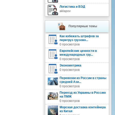
Логистика и ВЭД
aklapov
Популярные темы
Как избежать штрафов за
перегруз грузово...
0 просмотров
Европейские ценности в
международных гру...
0 просмотров
Эконометрика
0 просмотров
Перевозки из России в страны
средней Ази...
0 просмотров
Переезд из Украины в Россию
на ПМЖ
0 просмотров
Морская доставка контейнера
из Китая