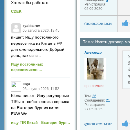
Сообщений:
8
Хотели бы работать
Регистрация:
02.09.2020
CDEK
02.09.2020 23:34
zyabbarov
05 августа 2026, 13:45
пишет: Ищу постоянного
Тема: Нужен договор мо
перевозчика из Китая в РФ
для еженедельного Добрый
Алекандр
день, как связ...
Ищу постоянных
перевозчиков ...
Olga
программист
03 августа 2026, 11:52
Elena пишет: Ищу регулярные
Тем:
26
Сообщений:
21
TIRы от собственника сервиса
Регистрация:
на Екатеринбург из китая,
27.05.2025
EXW We...
ищу TIR Китай - Екатеринбург...
09.10.2021 14:07