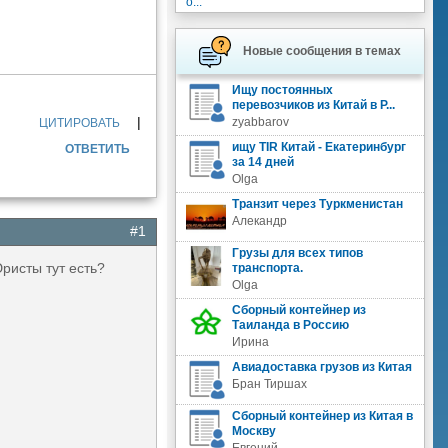
о...
Новые сообщения в темах
Ищу постоянных
перевозчиков из Китай в Р...
|
zyabbarov
ЦИТИРОВАТЬ
ищу TIR Китай - Екатеринбург
ОТВЕТИТЬ
за 14 дней
Olga
Транзит через Туркменистан
Алекандр
#1
Грузы для всех типов
ристы тут есть?
транспорта.
Olga
Сборный контейнер из
Таиланда в Россию
Ирина
Авиадоставка грузов из Китая
Бран Тиршах
Сборный контейнер из Китая в
Москву