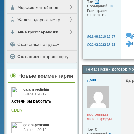
Тем:
15
Сообщений:
18
Морские контейнерные перевозки
Регистрация:
01.10.2015
Железнодорожные грузоперевозки
Авиа грузоперевозки
19.08.2019 16:57
П
Статистика по грузам
20.02.2022 17:21
Статистика по транспорту
Тема: Нужен договор мо
Новые комментарии
Да 
Даня
galanspedishin
Вчера в 20:12
Хотели бы работать
CDEK
постоянный
житель форума
galanspedishin
Тем: 0
Вчера в 20:12