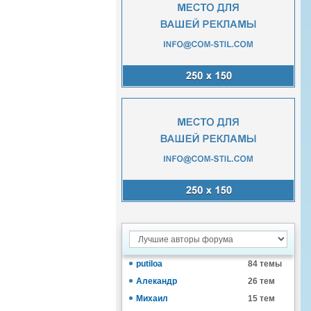
putiloa
84 темы
Алекандр
26 тем
Михаил
15 тем