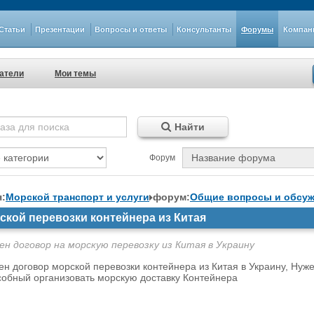
Статьи
Презентации
Вопросы и ответы
Консультанты
Форумы
Компан
атели
Мои темы
Найти
Форум
я:
Морской транспорт и услуги
форум:
Общие вопросы и обсу
ской перевозки контейнера из Китая
ен договор на морскую перевозку из Китая в Украину
ен договор морской перевозки контейнера из Китая в Украину, Нуже
собный организовать морскую доставку Контейнера