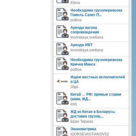
Elena
Необходима грузоперевозка
Гомель Санкт П...
putiloa
Аренда вагона
сопровождения
kromskaya.svetlana
Аренда ИВТ
kromskaya.svetlana
Необходима грузоперевозка
Кричев Минск
putiloa
Ищем местных исполнителей
в ЦА
Olga
Китай → РФ: прямые ставки
(авиа, ЖД...
eriq
ЖД из Китая в Беларусь:
доставка грузов,...
Бран Тиршах
Эконометрика
IGORSEVASTIANOV52