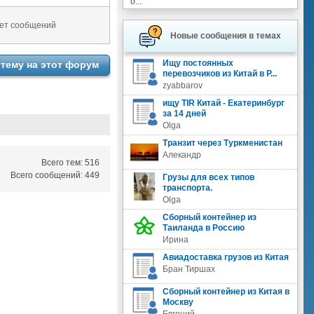
о...
ет сообщений
Новые сообщения в темах
Ищу постоянных
тему на этот форум
перевозчиков из Китай в Р...
zyabbarov
ищу TIR Китай - Екатеринбург
за 14 дней
Olga
Транзит через Туркменистан
Алекандр
Всего тем: 516
Всего сообщений: 449
Грузы для всех типов
транспорта.
Olga
Сборный контейнер из
Таиланда в Россию
Ирина
Авиадоставка грузов из Китая
Бран Тиршах
Сборный контейнер из Китая в
Москву