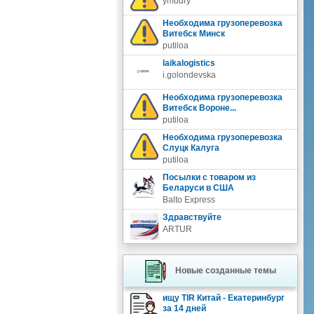
ymudry
Необходима грузоперевозка
Витебск Минск
putiloa
laikalogistics
i.golondevska
Необходима грузоперевозка
Витебск Вороне...
putiloa
Необходима грузоперевозка
Слуцк Калуга
putiloa
Посылки с товаром из
Беларуси в США
Balto Express
Здравствуйте
ARTUR
Новые созданные темы
ищу TIR Китай - Екатеринбург
за 14 дней