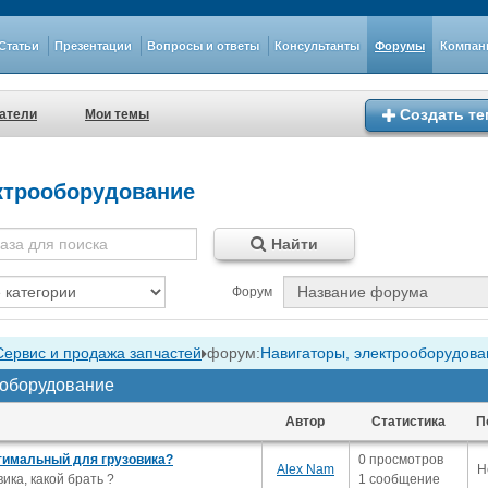
Статьи
Презентации
Вопросы и ответы
Консультанты
Форумы
Компан
Создать те
атели
Мои темы
ктрооборудование
Найти
Форум
Сервис и продажа запчастей
форум:
Навигаторы, электрооборудова
ооборудование
Автор
Статистика
П
птимальный для грузовика?
0 просмотров
Alex Nam
Н
ика, какой брать ?
1 сообщение