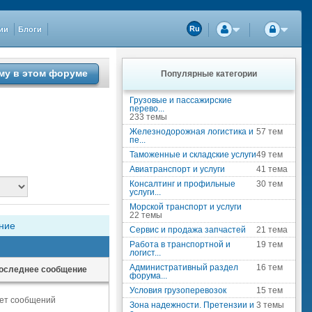
ии
Блоги
Ru
му в этом форуме
Популярные категории
Грузовые и пассажирские
перево...
233 темы
Железнодорожная логистика и
57 тем
пе...
Таможенные и складские услуги
49 тем
Авиатранспорт и услуги
41 тема
Консалтинг и профильные
30 тем
услуги...
Морской транспорт и услуги
22 темы
ние
Сервис и продажа запчастей
21 тема
Работа в транспортной и
19 тем
логист...
Административный раздел
16 тем
оследнее сообщение
форума...
Условия грузоперевозок
15 тем
ет сообщений
Зона надежности. Претензии и
3 темы