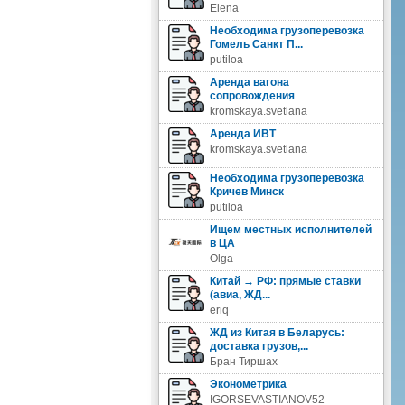
Elena
Необходима грузоперевозка
Гомель Санкт П...
putiloa
Аренда вагона
сопровождения
kromskaya.svetlana
Аренда ИВТ
kromskaya.svetlana
Необходима грузоперевозка
Кричев Минск
putiloa
Ищем местных исполнителей
в ЦА
Olga
Китай → РФ: прямые ставки
(авиа, ЖД...
eriq
ЖД из Китая в Беларусь:
доставка грузов,...
Бран Тиршах
Эконометрика
IGORSEVASTIANOV52