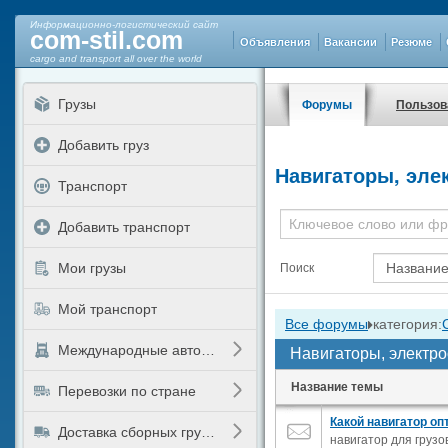
Информационно-логистический сайт
com-stil.com
Объявления
Вакансии
Резюме
cargo and transport all over the world
Грузы
Форумы
Пользов
Добавить груз
Навигаторы, эле
Транспорт
Добавить транспорт
Мои грузы
Поиск
Мой транспорт
Все форумы
категория:
Международные автоперевозки
Навигаторы, электр
Название темы
Перевозки по стране
Какой навигатор о
Доставка сборных грузов
навигатор для грузов