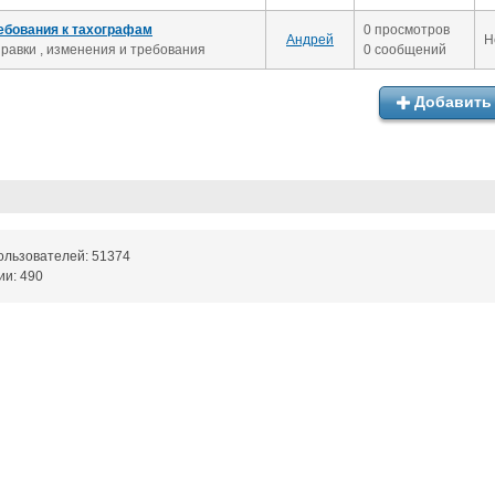
ебования к тахографам
0 просмотров
Андрей
Н
равки , изменения и требования
0 сообщений
Добавить 
ользователей: 51374
ии: 490