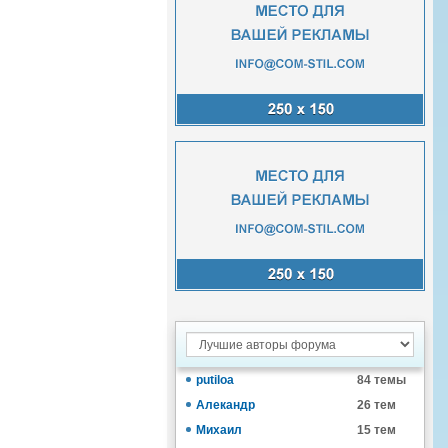
putiloa
84 темы
Алекандр
26 тем
Михаил
15 тем