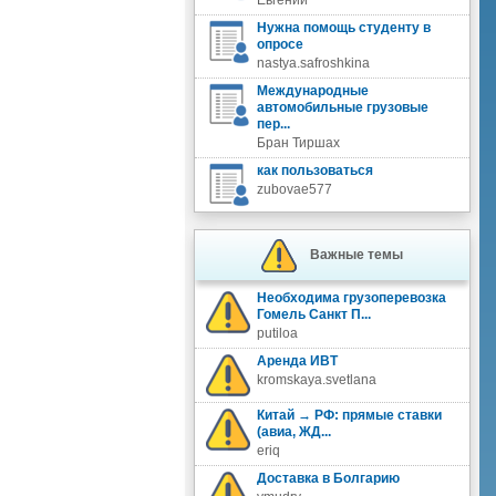
Евгений
Нужна помощь студенту в
опросе
nastya.safroshkina
Международные
автомобильные грузовые
пер...
Бран Тиршах
как пользоваться
zubovae577
Важные темы
Необходима грузоперевозка
Гомель Санкт П...
putiloa
Аренда ИВТ
kromskaya.svetlana
Китай → РФ: прямые ставки
(авиа, ЖД...
eriq
Доставка в Болгарию