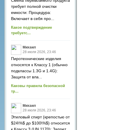
Смена перевозимого продукта
требует полной очистки
емкости: Процедура:
Включает в себя про...
Какое подтверждение
требуетс...
Михаил
28 июля 2026, 23:46
Пиротехнические изделия
относятся к Классу 1 (обычно
подклассы 1.3G и 1.4G):
Защита от вла...
Каковы правила безопасной
тр...
Михаил
28 июля 2026, 23:46
Этиловый спирт (крепостью от
$24\%$ до $100\%$) относится
к Классу 3 (UN 1170): Запрет