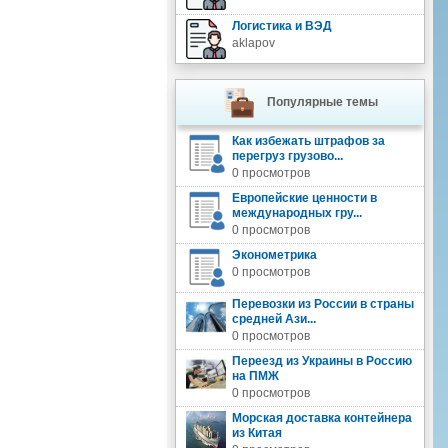
Логистика и ВЭД
aklapov
Популярные темы
Как избежать штрафов за
перегруз грузово...
0 просмотров
Европейские ценности в
международных гру...
0 просмотров
Эконометрика
0 просмотров
Перевозки из России в страны
средней Ази...
0 просмотров
Переезд из Украины в Россию
на ПМЖ
0 просмотров
Морская доставка контейнера
из Китая