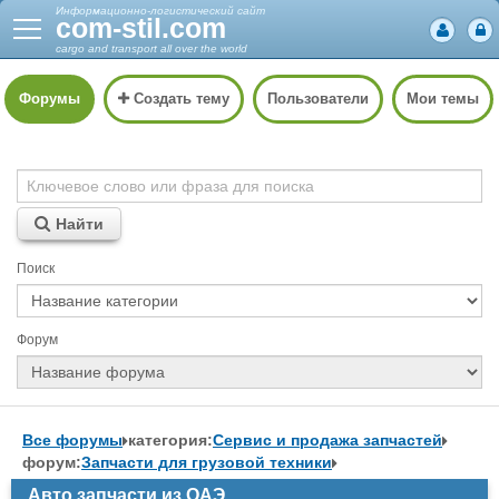
Информационно-логистический сайт
com-stil.com
cargo and transport all over the world
Форумы
Создать тему
Пользователи
Мои темы
Найти
Поиск
Форум
Все форумы
категория:
Сервис и продажа запчастей
форум:
Запчасти для грузовой техники
Авто запчасти из ОАЭ