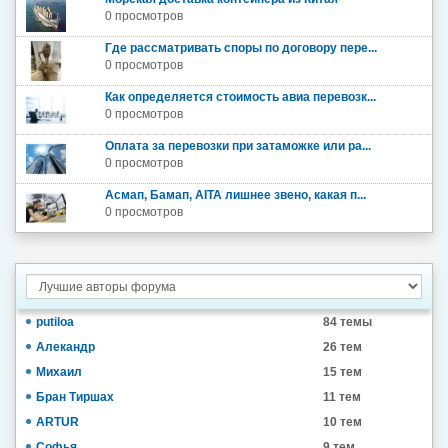
0 просмотров
Где рассматривать споры по договору пере...
0 просмотров
Как определяется стоимость авиа перевозк...
0 просмотров
Оплата за перевозки при затаможке или ра...
0 просмотров
Асмап, Бамап, AITA лишнее звено, какая п...
0 просмотров
putiloa
84 темы
Алекандр
26 тем
Михаил
15 тем
Бран Тиршах
11 тем
ARTUR
10 тем
Софья
9 тем