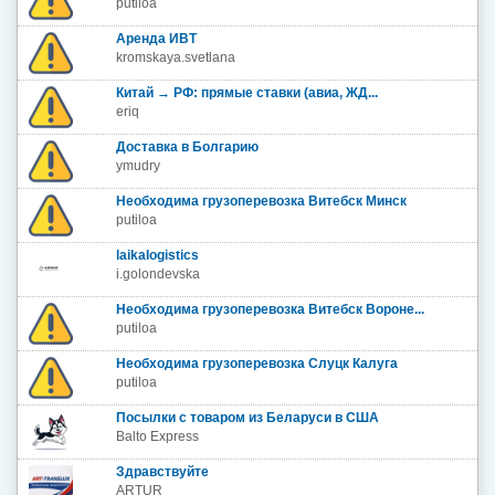
putiloa
Аренда ИВТ
kromskaya.svetlana
Китай → РФ: прямые ставки (авиа, ЖД...
eriq
Доставка в Болгарию
ymudry
Необходима грузоперевозка Витебск Минск
putiloa
laikalogistics
i.golondevska
Необходима грузоперевозка Витебск Вороне...
putiloa
Необходима грузоперевозка Слуцк Калуга
putiloa
Посылки с товаром из Беларуси в США
Balto Express
Здравствуйте
ARTUR