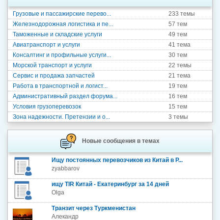
Грузовые и пассажирские перево...
233 темы
Железнодорожная логистика и пе...
57 тем
Таможенные и складские услуги
49 тем
Авиатранспорт и услуги
41 тема
Консалтинг и профильные услуги...
30 тем
Морской транспорт и услуги
22 темы
Сервис и продажа запчастей
21 тема
Работа в транспортной и логист...
19 тем
Административный раздел форума...
16 тем
Условия грузоперевозок
15 тем
Зона надежности. Претензии и о...
3 темы
Новые сообщения в темах
Ищу постоянных перевозчиков из Китай в Р...
zyabbarov
ищу TIR Китай - Екатеринбург за 14 дней
Olga
Транзит через Туркменистан
Алекандр