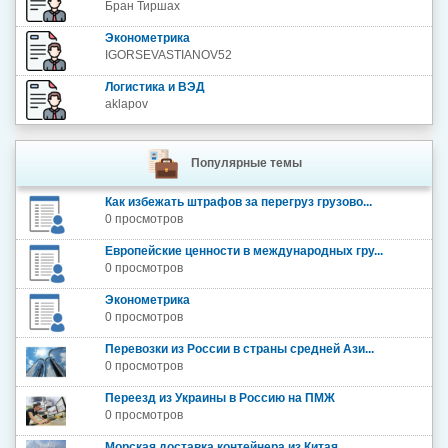
Бран Тиршах
Эконометрика
IGORSEVASTIANOV52
Логистика и ВЭД
aklapov
Популярные темы
Как избежать штрафов за перегруз грузово...
0 просмотров
Европейские ценности в международных гру...
0 просмотров
Эконометрика
0 просмотров
Перевозки из России в страны средней Ази...
0 просмотров
Переезд из Украины в Россию на ПМЖ
0 просмотров
Морская доставка контейнера из Китая