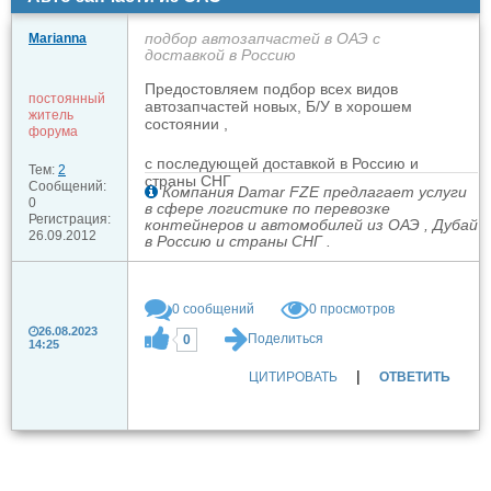
подбор автозапчастей в ОАЭ с
Marianna
доставкой в Россию
Предостовляем подбор всех видов
постоянный
автозапчастей новых, Б/У в хорошем
житель
состоянии ,
форума
с последующей доставкой в Россию и
Тем:
2
страны СНГ
Сообщений:
Компания Damar FZE предлагает услуги
0
в сфере логистике по перевозке
Регистрация:
контейнеров и автомобилей из ОАЭ , Дубай
26.09.2012
в Россию и страны СНГ .
0
сообщений
0 просмотров
26.08.2023
Поделиться
0
14:25
|
ЦИТИРОВАТЬ
ОТВЕТИТЬ