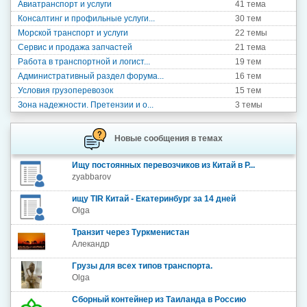
Авиатранспорт и услуги
41 тема
Консалтинг и профильные услуги...
30 тем
Морской транспорт и услуги
22 темы
Сервис и продажа запчастей
21 тема
Работа в транспортной и логист...
19 тем
Административный раздел форума...
16 тем
Условия грузоперевозок
15 тем
Зона надежности. Претензии и о...
3 темы
Новые сообщения в темах
Ищу постоянных перевозчиков из Китай в Р...
zyabbarov
ищу TIR Китай - Екатеринбург за 14 дней
Olga
Транзит через Туркменистан
Алекандр
Грузы для всех типов транспорта.
Olga
Сборный контейнер из Таиланда в Россию