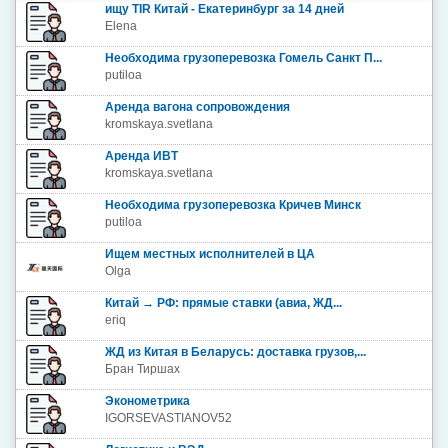
ищу TIR Китай - Екатеринбург за 14 дней
Elena
Необходима грузоперевозка Гомель Санкт П...
putiloa
Аренда вагона сопровождения
kromskaya.svetlana
Аренда ИВТ
kromskaya.svetlana
Необходима грузоперевозка Кричев Минск
putiloa
Ищем местных исполнителей в ЦА
Olga
Китай → РФ: прямые ставки (авиа, ЖД...
eriq
ЖД из Китая в Беларусь: доставка грузов,...
Бран Тиршах
Эконометрика
IGORSEVASTIANOV52