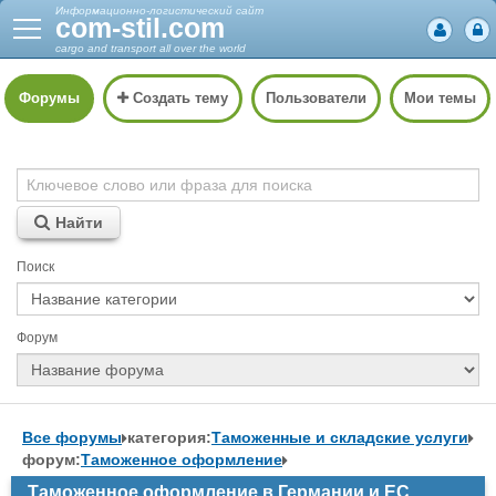
Информационно-логистический сайт
com-stil.com
cargo and transport all over the world
Форумы
Создать тему
Пользователи
Мои темы
Найти
Поиск
Форум
Все форумы
категория:
Таможенные и складские услуги
форум:
Таможенное оформление
Таможенное оформление в Германии и ЕС