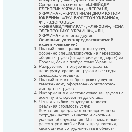
доверие крупных украинских компаний.
Среди наших клиентов: «
ШНЕЙДЕР
ЕЛЕКТРИК УКРАИНА»,
«ЛЕГРАНД
УКРАИНА»,
«КРИСТИНАН ДИОР КУТЮР
ЮКРЕЙН», «ЛУИ ВЮИТТОН УКРАИНА»,
ФК «ЗДОРОВЬЕ»,
«
КИЕВМЕДПРЕПАРАТ», «ЛЕКХИМ», «СИА
ЭЛЕКТРОНИКС УКРАИНА», «ДЦ
УКРАИНА»
и многие другие.
Основн
ы
е услуги
предоставляемой
нашей компанией:
Полный пакет транспортных услуг,
особенно специализируясь на перевозках
сборных грузов (от «двери» до «двери») из
Европы, Азии в любую точку Украины.
Разгрузочно – погрузочные работы,
перегрузку, хранение грузов и все виды
складских операций.
Полный комплекс брокерских услуг по
таможенному оформлению экспортно-
импортных грузов
Информация о местонахождении грузов на
всем пути следования до склада.
Четкая и гибкая структура тарифов,
реальная стоимость услуг.
Компания предлагает долговременное
сотрудничество, качество и льготные
условия обслуживания. Мы внимательно
рассмотрим любые Ваши предложения,
касающиеся сотрудничества в области