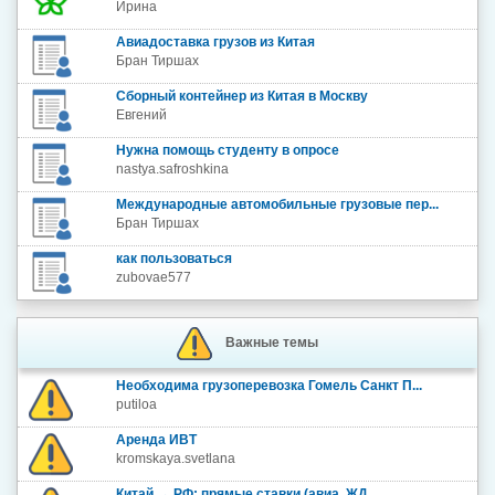
Ирина
Авиадоставка грузов из Китая
Бран Тиршах
Сборный контейнер из Китая в Москву
Евгений
Нужна помощь студенту в опросе
nastya.safroshkina
Международные автомобильные грузовые пер...
Бран Тиршах
как пользоваться
zubovae577
Важные темы
Необходима грузоперевозка Гомель Санкт П...
putiloa
Аренда ИВТ
kromskaya.svetlana
Китай → РФ: прямые ставки (авиа, ЖД...