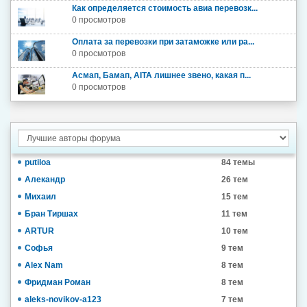
Как определяется стоимость авиа перевозк...
0 просмотров
Оплата за перевозки при затаможке или ра...
0 просмотров
Асмап, Бамап, AITA лишнее звено, какая п...
0 просмотров
putiloa
84 темы
Алекандр
26 тем
Михаил
15 тем
Бран Тиршах
11 тем
ARTUR
10 тем
Софья
9 тем
Alex Nam
8 тем
Фридман Роман
8 тем
aleks-novikov-a123
7 тем