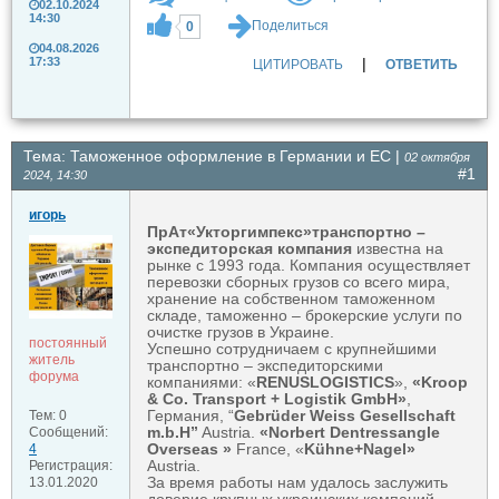
02.10.2024
14:30
Поделиться
0
04.08.2026
|
17:33
ЦИТИРОВАТЬ
ОТВЕТИТЬ
Тема: Таможенное оформление в Германии и ЕС |
02 октября
#1
2024, 14:30
игорь
ПрАт«Укторгимпекс»
транспортно –
экспедиторская компания
известна на
рынке с 1993 года. Компания осуществляет
перевозки сборных грузов cо всего мира,
хранение на собственном таможенном
складе, таможенно – брокерские услуги по
очистке грузов в Украине.
постоянный
Успешно сотрудничаем с крупнейшими
житель
транспортно – экспедиторскими
форума
компаниями: «
RENUS
LOGISTICS
»,
«
Kroop
& Co. Transport + Logistik GmbH»
,
Германия, “
Gebrüder Weiss Gesellschaft
Тем: 0
m.b.H
”
Austria.
«Norbert Dentressangle
Сообщений:
Overseas »
France, «
Kühne+Nagel
»
4
Austria.
Регистрация:
За время работы нам удалось заслужить
13.01.2020