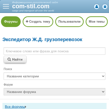
Информационно-логистический сайт
com-stil.com
cargo and transport all over the world
Форумы
Создать тему
Пользователи
Мои темы
Экспедитор Ж.Д. грузоперевозок
Найти
Поиск
Форум
Все форумы