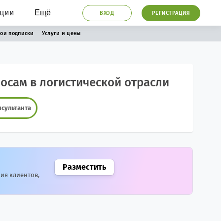
ации
Ещё
ВХОД
РЕГИСТРАЦИЯ
ои подписки
Услуги и цены
осам в логистической отрасли
нсультанта
Разместить
ия клиентов,