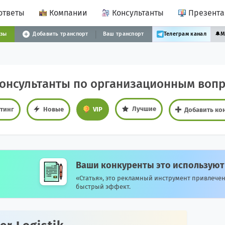
ответы
Компании
Консультанты
Презент
узы
Добавить транспорт
Ваш транспорт
Телеграм канал
🔔
М
консультанты по организационным вопр
Лучшие
тинг
Новые
VIP
Добавить ко
Ваши конкуренты это используют
«Статья», это рекламный инструмент привлечен
быстрый эффект.