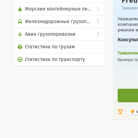
Freu
Таможен
Морские контейнерные перевозки
Уважаемы
Железнодорожные грузоперевозки
компания
рмании и
Авиа грузоперевозки
хотите пе
Консульт
Статистика по грузам
Таможенн
Статистика по транспорту
Брокеры т