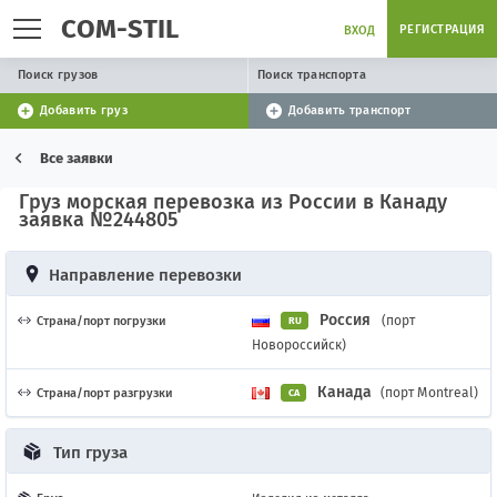
COM-STIL
РЕГИСТРАЦИЯ
ВХОД
Поиск грузов
Поиск транспорта
Добавить груз
Добавить транспорт
Все заявки
Груз морская перевозка из России в Канаду
заявка №244805
Направление перевозки
Россия
(порт
Страна/порт погрузки
RU
Новороссийск)
Канада
(порт Montreal)
Страна/порт разгрузки
CA
Тип груза