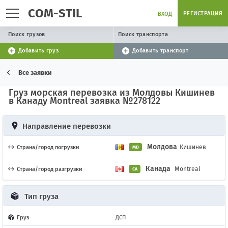
COM-STIL
РЕГИСТРАЦИЯ
ВХОД
Поиск грузов
Поиск транспорта
Добавить груз
Добавить транспорт
Все заявки
Груз морская перевозка из Молдовы Кишинев
в Канаду Montreal заявка №278122
Направление перевозки
Молдова
Кишинев
Страна/город погрузки
MD
Канада
Montreal
Страна/город разгрузки
CA
Тип груза
Груз
ДСП