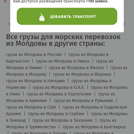
Вам доступно размещение транспорта
+100 заявок
.
Первая
1
2
»
Последняя
ДОБАВИТЬ ТРАНСПОРТ
Морские контейнерные перевозки из Молдовы в Канаду
Всего страниц: 2
Все грузы для морских перевозок
из Молдовы в другие страны:
грузы из Молдовы в Россию
|
грузы из Молдовы в
Кыргызстан
|
грузы из Молдовы в Ливан
|
грузы из
Молдовы в Ливию
|
грузы из Молдовы в Мальту
|
грузы из
Молдовы в Молдову
|
грузы из Молдовы в Марокко
|
грузы из Молдовы в Нигерию
|
грузы из Молдовы в
Норвегию
|
грузы из Молдовы в О.А.Э.
|
грузы из Молдовы
в Оман
|
грузы из Молдовы в Португалию
|
грузы из
Молдовы в Армению
|
грузы из Молдовы в Румынию
|
грузы из Молдовы в США
|
грузы из Молдовы в Саудовскую
Аравию
|
грузы из Молдовы в Сербию
|
грузы из Молдовы
в Таиланд
|
грузы из Молдовы в Танзанию
|
грузы из
Молдовы в Туркменистан
|
грузы из Молдовы в Бангладеш
|
грузы из Молдовы в Турцию
|
грузы из Молдовы в