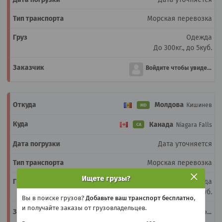
Морская перевозка
Одежда
До 300кг., до 5куб.
Войдите чтобы увидеть
Молдова
Кишинев
MD
Канада
Niagara Falls
CA
Дата уточняется
Морская перевозка
Ищете грузы?
Одежда
До 300кг., до 5куб.
Вы в поиске грузов?
Добавьте ваш транспорт бесплатно
,
и получайте заказы от грузовладельцев.
Войдите чтобы увидеть