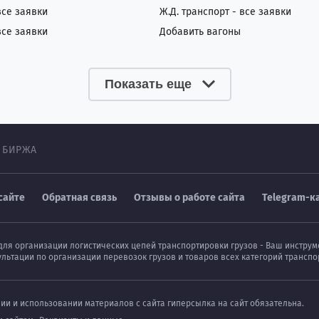
все заявки
Ж.Д. транспорт - все заявки
все заявки
Добавить вагоны
Показать еще
 БИРЖА
сайте
Обратная связь
Отзывы о работе сайта
Telegram-к
для организации логистических цепей транспортировки грузов - Ваш инстру
ультации по организации перевозок грузов и товаров всех категорий транс
нии и использовании материалов с сайта гиперсылка на сайт обязательна.