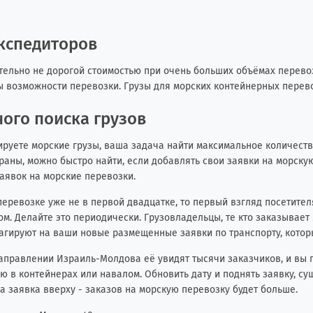
экспедиторов
льно не дорогой стоимостью при очень больших объёмах перевози
ы возможности перевозки. Грузы для морских контейнерных перев
ого поиска грузов
ируете морские грузы, ваша задача найти максимальное количество
раны, можно быстро найти, если добавлять свои заявки на морск
заявок на морские перевозки.
еревозке уже не в первой двадцатке, то первый взгляд посетител
м. Делайте это периодически. Грузовладельцы, те кто заказывает 
еагируют на ваши новые размещенные заявки по транспорту, котор
направлении Израиль-Молдова её увидят тысячи заказчиков, и вы 
ю в контейнерах или навалом. Обновить дату и поднять заявку, су
а заявка вверху - заказов на морскую перевозку будет больше.