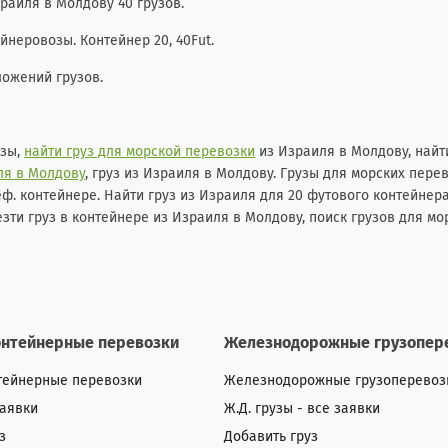
раиля в Молдову 40 грузов.
неровозы. Контейнер 20, 40Fut.
ложений грузов.
узы,
найти груз для морской перевозки
из Израиля в Молдову, найти
ля в Молдову
, груз из Израиля в Молдову. Грузы для морских пере
ф. контейнере. Найти груз из Израиля для 20 футового контейнера
езти груз в контейнере из Израиля в Молдову, поиск грузов для мо
онтейнерные перевозки
Железнодорожные грузопер
тейнерные перевозки
Железнодорожные грузоперевоз
заявки
Ж.Д. грузы - все заявки
з
Добавить груз