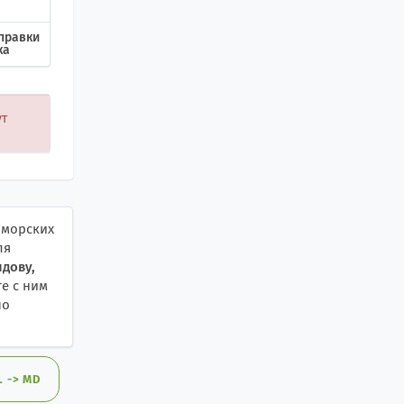
правки
ка
ут
 морских
ля
дову,
те с ним
по
 -> MD