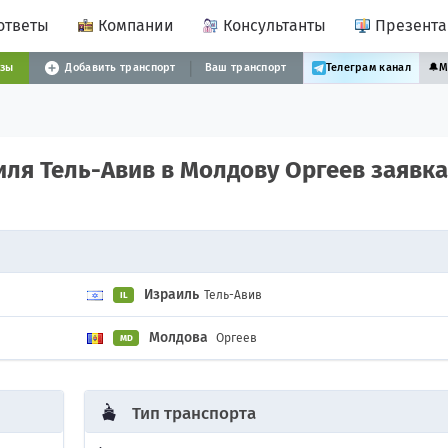
ответы
Компании
Консультанты
Презент
узы
Добавить транспорт
Ваш транспорт
Телеграм канал
🔔
М
иля Тель-Авив в Молдову Оргеев заявка
Израиль
Тель-Авив
IL
Молдова
Оргеев
MD
Тип транспорта