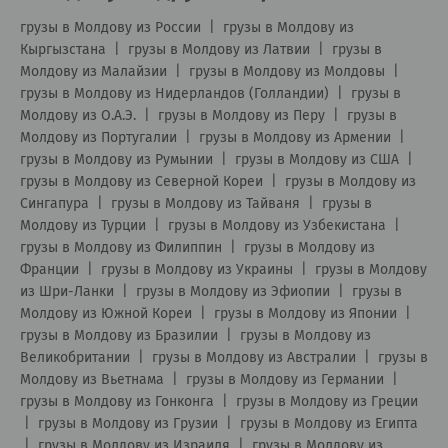
грузы в Молдову из России
|
грузы в Молдову из
Кыргызстана
|
грузы в Молдову из Латвии
|
грузы в
Молдову из Малайзии
|
грузы в Молдову из Молдовы
|
грузы в Молдову из Нидерландов (Голландии)
|
грузы в
Молдову из О.А.Э.
|
грузы в Молдову из Перу
|
грузы в
Молдову из Португалии
|
грузы в Молдову из Армении
|
грузы в Молдову из Румынии
|
грузы в Молдову из США
|
грузы в Молдову из Северной Кореи
|
грузы в Молдову из
Сингапура
|
грузы в Молдову из Тайваня
|
грузы в
Молдову из Турции
|
грузы в Молдову из Узбекистана
|
грузы в Молдову из Филиппин
|
грузы в Молдову из
Франции
|
грузы в Молдову из Украины
|
грузы в Молдову
из Шри-Ланки
|
грузы в Молдову из Эфиопии
|
грузы в
Молдову из Южной Кореи
|
грузы в Молдову из Японии
|
грузы в Молдову из Бразилии
|
грузы в Молдову из
Великобритании
|
грузы в Молдову из Австралии
|
грузы в
Молдову из Вьетнама
|
грузы в Молдову из Германии
|
грузы в Молдову из Гонконга
|
грузы в Молдову из Греции
|
грузы в Молдову из Грузии
|
грузы в Молдову из Египта
|
грузы в Молдову из Израиля
|
грузы в Молдову из