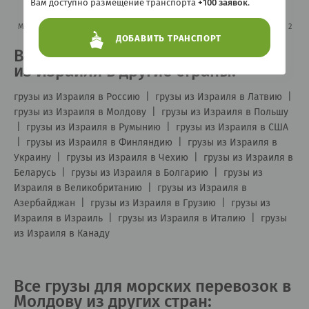
Вам доступно размещение транспорта
+100 заявок
.
Первая
1
2
»
Последняя
Морские контейнерные перевозки из Израиля в Молдову
Всего страниц: 2
ДОБАВИТЬ ТРАНСПОРТ
Все грузы для морских перевозок
из Израиля в другие страны:
грузы из Израиля в Россию
|
грузы из Израиля в Латвию
|
грузы из Израиля в Молдову
|
грузы из Израиля в Польшу
|
грузы из Израиля в Румынию
|
грузы из Израиля в США
|
грузы из Израиля в Финляндию
|
грузы из Израиля в
Украину
|
грузы из Израиля в Чехию
|
грузы из Израиля в
Беларусь
|
грузы из Израиля в Болгарию
|
грузы из
Израиля в Великобританию
|
грузы из Израиля в
Азербайджан
|
грузы из Израиля в Грузию
|
грузы из
Израиля в Израиль
|
грузы из Израиля в Италию
|
грузы
из Израиля в Канаду
Все грузы для морских перевозок в
Молдову из других стран: