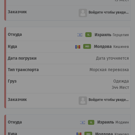
Войдите чтобы увидеть
Израиль
Герцелия
IL
Молдова
Кишинев
MD
Дата уточняется
Морская перевозка
Одежда
344 Мест
Войдите чтобы увидеть
Израиль
Модиин
IL
Молдова
Криково
MD