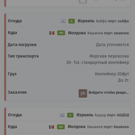
Израиль
Хайфа
порт: хайфа
IL
Молдова
Кишинев
порт: кишинев
MD
Дата уточняется
Морская перевозка
20- fut. стандартный контейнер
Контейнер 20фут
До 2т.
Войдите чтобы увидеть
Израиль
Ашдод
порт: АШДОД
IL
Молдова
Кишинев
порт: Кишинев
MD