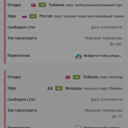
Тайвань
порт: нейтралный/режимный груз
TW
Россия
порт: транзит через контейнерный термина
RU
Дата уточняется
Морская перевозка
До 40т.
Войдите чтобы увидеть
Тайвань
порт: Keelung
TW
Молдова
Кишинев
порт: Chisinau
MD
Дата уточняется
Морская перевозка
До 1т.