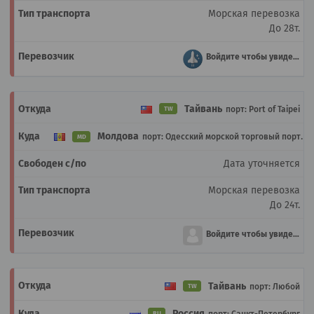
Морская перевозка
До 28т.
Войдите чтобы увидеть
Тайвань
порт: Port of Taipei
TW
Молдова
порт: Одесский морской торговый порт
MD
Дата уточняется
Морская перевозка
До 24т.
Войдите чтобы увидеть
Тайвань
порт: Любой
TW
Россия
порт: Санкт-Петербург
RU