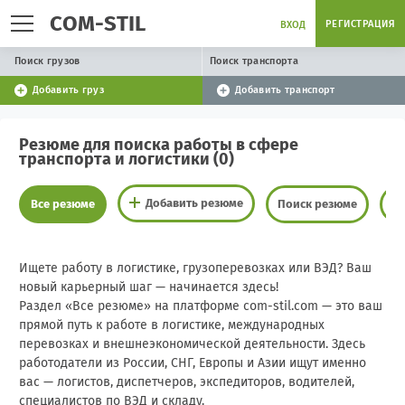
COM-STIL
РЕГИСТРАЦИЯ
ВХОД
Поиск грузов
Поиск транспорта
Добавить груз
Добавить транспорт
Резюме для поиска работы в сфере
транспорта и логистики (0)
Добавить резюме
Все резюме
Поиск резюме
М
Ищете работу в логистике, грузоперевозках или ВЭД? Ваш
новый карьерный шаг — начинается здесь!
Раздел «Все резюме» на платформе com-stil.com — это ваш
прямой путь к работе в логистике, международных
перевозках и внешнеэкономической деятельности. Здесь
работодатели из России, СНГ, Европы и Азии ищут именно
вас — логистов, диспетчеров, экспедиторов, водителей,
специалистов по ВЭД и складу.