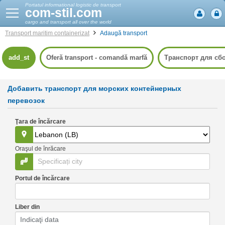
Portatul informational logistic de transport
com-stil.com
cargo and transport all over the world
Transport maritim
containerizat
Adaugă transport
add_st
Oferă transport - comandă marfă
Транспорт для сб
Добавить транспорт для морских контейнерных
перевозок
Ţara de încărcare
Oraşul de înrăcare
Portul de încărcare
Liber din