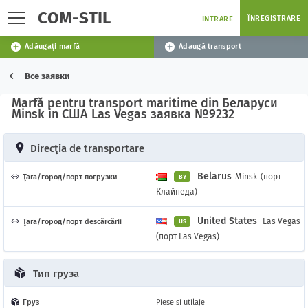
COM-STIL
ÎNREGISTRARE
INTRARE
Adăugați marfă
Adaugă transport
Все заявки
Marfă pentru transport maritime din Беларуси
Minsk in США Las Vegas заявка №9232
Direcţia de transportare
Belarus
Minsk
(порт
Ţara/город/порт погрузки
BY
Клайпеда)
United States
Las Vegas
Ţara/город/порт descărcării
US
(порт Las Vegas)
Тип груза
Груз
Piese si utilaje