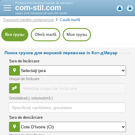
Portatul informational logistic de transport
com-stil.com
cargo and transport all over the world
Transport maritim
containerizat
Caută marfă
Все грузы
Oferă marfă
Мои грузы
Поиск грузов для морской перевозки in Кот-д'Ивуар
Ţara de încărcare
Oraşul de înrăcare
Greutatea(t.), volumul(m3.)
Ţara de descărcare