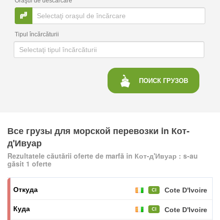
Oraşul de descărcare
Tipul încărcăturii
ПОИСК
ГРУЗОВ
Все грузы для морской перевозки in Кот-
д'Ивуар
Rezultatele căutării oferte de marfă in Кот-д'Ивуар : s-au
găsit 1 oferte
Cote D'Ivoire
CI
Cote D'Ivoire
CI