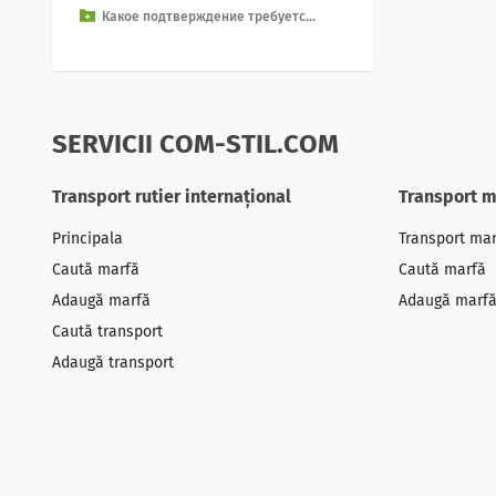
Какое подтверждение требуетс...
ает в себя про...
SERVICII COM-STIL.COM
Transport rutier internațional
Transport m
Principala
Transport mar
Caută marfă
Caută marfă
Adaugă marfă
Adaugă marf
Caută transport
Adaugă transport