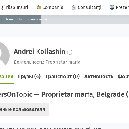
 și răspunsuri
Compania
Consultanți
Prezen
Transportul dumneavoastră
Andrei Koliashin
Деятельность: Proprietar marfa
мация
Грузы (4)
Транспорт (0)
Активность
Фор
rsOnTopic — Proprietar marfa, Belgrade (
нные пользователя