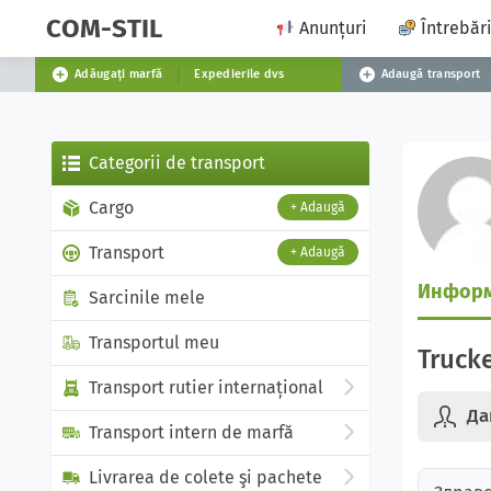
COM-STIL
Anunțuri
Întrebări
Adăugați marfă
Expedierile dvs
Adaugă transport
Categorii de transport
Cargo
+ Adaugă
Transport
+ Adaugă
Инфор
Sarcinile mele
Transportul meu
Trucke
Transport rutier internațional
Да
Transport intern de marfă
Livrarea de colete şi pachete