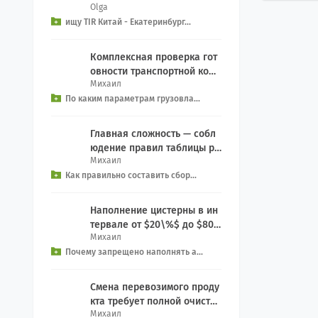
Olga
рвиса на Екатеринбург из к
ищу TIR Китай - Екатеринбург...
итая, EXW We...
Комплексная проверка гот
овности транспортной комп
Михаил
ании включает контрольны
По каким параметрам грузовла...
й чек-лист: Прове...
Главная сложность — собл
юдение правил таблицы ра
Михаил
зделения (Segregation): За
Как правильно составить сбор...
прет на совместн...
Наполнение цистерны в ин
тервале от $20\%$ до $80\
Михаил
%$ создает смертельную уг
Почему запрещено наполнять а...
розу опрокидыван...
Смена перевозимого проду
кта требует полной очистки
Михаил
емкости: Процедура: Включ