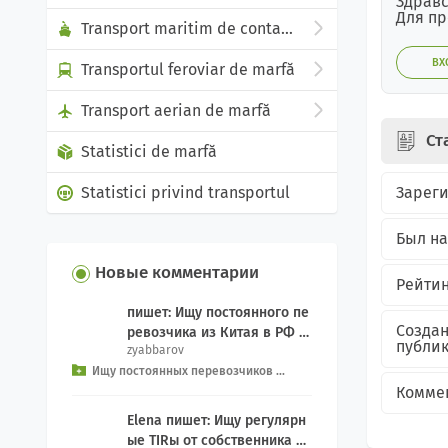
Здравс
Для пр
Transport maritim de containere
ВХ
Transportul feroviar de marfă
Transport aerian de marfă
Ст
Statistici de marfă
Зарег
Statistici privind transportul
Был на
Новые комментарии
Рейтин
пишет: Ищу постоянного пе
Созда
ревозчика из Китая в РФ д
публи
zyabbarov
ля еженедельного Добрый
Ищу постоянных перевозчиков ...
день, как связ...
Комме
Elena пишет: Ищу регулярн
ые TIRы от собственника се