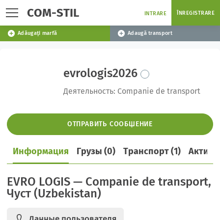
COM-STIL
ÎNREGISTRARE
INTRARE
Adăugați marfă
Adaugă transport
evrologis2026
Деятельность: Companie de transport
ОТПРАВИТЬ СООБЩЕНИЕ
Информация
Грузы (0)
Транспорт (1)
Активн
EVRO LOGIS — Companie de transport,
Чуст (Uzbekistan)
Данные пользователя